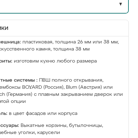
▼
ики
лешница:
пластиковая, толщина 26 мм или 38 мм;
скусственного камня, толщина 38 мм
риты:
изготовим кухню любого размера
тные системы :
ПВШ полного открывания,
ембоксы BOYARD (Россия), Blum (Австрия) или
ich (Германия) с плавным закрыванием дверок или
этой опции
ль:
в цвет фасадов или корпуса
ссуары:
Выкатные корзины, бутылочницы,
ебные уголки, карусели