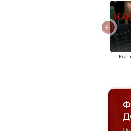
Как 
Ф
Д
Ост