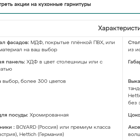
реть акции на кухонные гарнитуры
Характерист
ал фасадов:
МДФ, покрытые плёнкой ПВХ, или
Сто
материал на ваш выбор
из и
я панель:
ХДФ в цвет столешницы или с
Габа
чатью
а выбор, более 300 цветов
Выка
танд
Hett
без 
ля посуды:
Хромированная
Цоко
ники :
BOYARD (Россия) или премиум класса
Аксе
встрия), Hettich (Германия)
волш