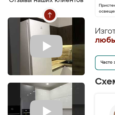
Отзывы наших клиентов
Пристен
освеще
Изго
любы
Часто 
Схе