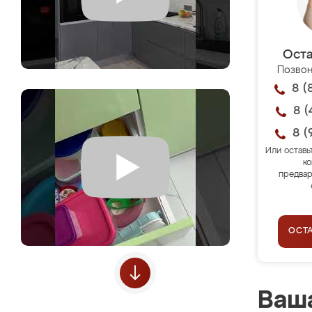
Оста
Позвон
8 (
8 (
8 (
Или оставь
ко
предвар
ОСТ
Ваша