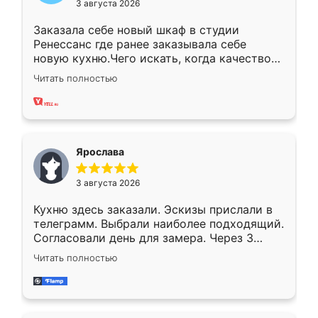
3 августа 2026
Заказала себе новый шкаф в студии
Ренессанс где ранее заказывала себе
новую кухню.Чего искать, когда качеством
вполне довольна. Служит кухня уже почти
Читать полностью
два года, нареканий нет.
Ярослава
3 августа 2026
Кухню здесь заказали. Эскизы прислали в
телеграмм. Выбрали наиболее подходящий.
Согласовали день для замера. Через 3
недели кухня была уже готова. Остались
Читать полностью
довольны работой. Спасибо Ренессанс
мебель за качественную работу!