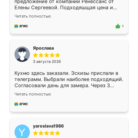
предложение от компании Ренессанс от
Елены Сергеевой. Подходяшщая цена и
короткие сроки изготовления. Приехавший
Читать полностью
для замера сотрудник Владислав
предложил по моему эскизу самый
1
подходящий вариант шкафа. Немного его
видоизменил, получилось даже лучше, чем
я хотела.
Ярослава
3 августа 2026
Кухню здесь заказали. Эскизы прислали в
телеграмм. Выбрали наиболее подходящий.
Согласовали день для замера. Через 3
недели кухня была уже готова. Остались
Читать полностью
довольны работой. Спасибо Ренессанс
мебель за качественную работу!
yaroslava1986