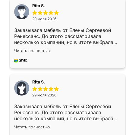
Rita S.
29 июля 2026
Заказывала мебель от Елены Сергеевой
Ренессанс. До этого рассматривала
несколько компаний, но в итоге выбрала
эту. Сначала обговорили условия, потом
Читать полностью
приехал замерщик, всё спокойно объяснил
и снял размеры. Изготовили в срок, с
доставкой тоже никаких проблем не
возникло. Сборку выполнили аккуратно,
мебель сразу встала на свое место без
Rita S.
каких-либо доработок. Качеством осталась
довольна, все выглядит так, как и ожидала.
29 июля 2026
Заказывала мебель от Елены Сергеевой
Ренессанс. До этого рассматривала
несколько компаний, но в итоге выбрала
эту. Сначала обговорили условия, потом
Читать полностью
приехал замерщик, всё спокойно объяснил