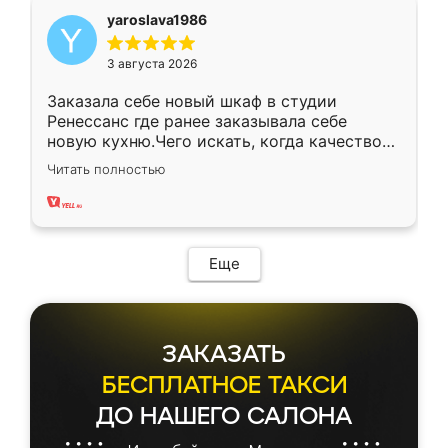
yaroslava1986
3 августа 2026
Заказала себе новый шкаф в студии
Ренессанс где ранее заказывала себе
новую кухню.Чего искать, когда качеством
вполне довольна. Служит кухня уже почти
Читать полностью
два года, нареканий нет.
Еще
ЗАКАЗАТЬ
БЕСПЛАТНОЕ ТАКСИ
ДО НАШЕГО САЛОНА