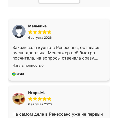
Мальвина
6 августа 2026
Заказывала кухню в Ренессанс, осталась
очень довольна. Менеджер всё быстро
посчитала, на вопросы отвечала сразу.
Замерщик приехал в субботу, подошёл к
Читать полностью
делу со всей ответственностью. Собрали
за день, ребята работали аккуратно, даже
пыли почти не было. Качество отличное,
ящики ходят плавно, ничего не скрипит.
Всё подошло как влитое.
Игорь М.
6 августа 2026
На самом деле в Ренессанс уже не первый