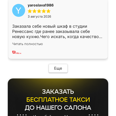
yaroslava1986
3 августа 2026
Заказала себе новый шкаф в студии
Ренессанс где ранее заказывала себе
новую кухню.Чего искать, когда качеством
вполне довольна. Служит кухня уже почти
Читать полностью
два года, нареканий нет.
Еще
ЗАКАЗАТЬ
БЕСПЛАТНОЕ ТАКСИ
ДО НАШЕГО САЛОНА