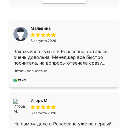
Мальвина
6 августа 2026
Заказывала кухню в Ренессанс, осталась
очень довольна. Менеджер всё быстро
посчитала, на вопросы отвечала сразу.
Замерщик приехал в субботу, подошёл к
Читать полностью
делу со всей ответственностью. Собрали
за день, ребята работали аккуратно, даже
пыли почти не было. Качество отличное,
ящики ходят плавно, ничего не скрипит.
Всё подошло как влитое.
Игорь М.
6 августа 2026
На самом деле в Ренессанс уже не первый