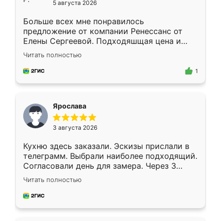
5 августа 2026
Больше всех мне понравилось
предложение от компании Ренессанс от
Елены Сергеевой. Подходяшщая цена и
короткие сроки изготовления. Приехавший
Читать полностью
для замера сотрудник Владислав
предложил по моему эскизу самый
1
подходящий вариант шкафа. Немного его
видоизменил, получилось даже лучше, чем
я хотела.
Ярослава
3 августа 2026
Кухню здесь заказали. Эскизы прислали в
телеграмм. Выбрали наиболее подходящий.
Согласовали день для замера. Через 3
недели кухня была уже готова. Остались
Читать полностью
довольны работой. Спасибо Ренессанс
мебель за качественную работу!