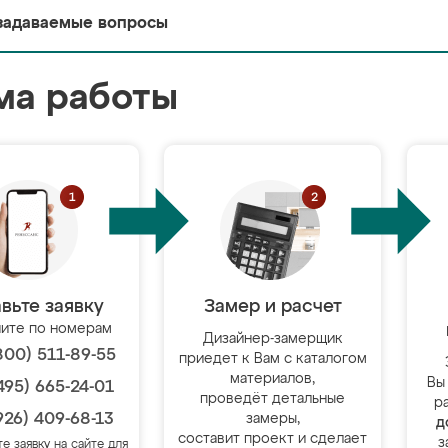
задаваемые вопросы
ма работы
вьте заявку
Замер и расчет
ите по номерам
Дизайнер-замерщик
800) 511-89-55
приедет к Вам с каталогом
материалов,
Вы
495) 665-24-01
проведёт детальные
р
926) 409-68-13
замеры,
д
составит проект и сделает
з
те заявку на сайте для