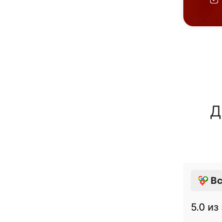
Д
Вс
5.0
из 