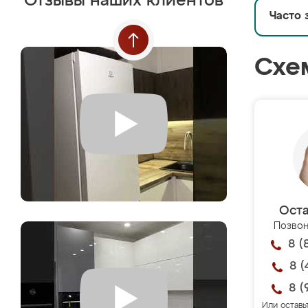
Отзывы наших клиентов
Часто 
Схе
Оста
Позвон
8 (
8 (
8 (
Или оставь