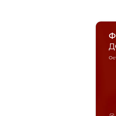
Ф
Д
Ост