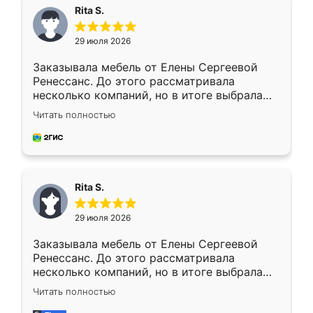
Rita S.
29 июля 2026
Заказывала мебель от Елены Сергеевой
Ренессанс. До этого рассматривала
несколько компаний, но в итоге выбрала
эту. Сначала обговорили условия, потом
Читать полностью
приехал замерщик, всё спокойно объяснил
и снял размеры. Изготовили в срок, с
доставкой тоже никаких проблем не
возникло. Сборку выполнили аккуратно,
мебель сразу встала на свое место без
Rita S.
каких-либо доработок. Качеством осталась
довольна, все выглядит так, как и ожидала.
29 июля 2026
Заказывала мебель от Елены Сергеевой
Ренессанс. До этого рассматривала
несколько компаний, но в итоге выбрала
эту. Сначала обговорили условия, потом
Читать полностью
приехал замерщик, всё спокойно объяснил