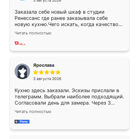
3 августа 2026
Заказала себе новый шкаф в студии
Ренессанс где ранее заказывала себе
новую кухню.Чего искать, когда качеством
вполне довольна. Служит кухня уже почти
Читать полностью
два года, нареканий нет.
Ярослава
3 августа 2026
Кухню здесь заказали. Эскизы прислали в
телеграмм. Выбрали наиболее подходящий.
Согласовали день для замера. Через 3
недели кухня была уже готова. Остались
Читать полностью
довольны работой. Спасибо Ренессанс
мебель за качественную работу!