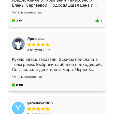
предложение от компании Ренессанс от
Елены Сергеевой. Подходяшщая цена и
короткие сроки изготовления. Приехавший
Читать полностью
для замера сотрудник Владислав
предложил по моему эскизу самый
1
подходящий вариант шкафа. Немного его
видоизменил, получилось даже лучше, чем
я хотела.
Ярослава
3 августа 2026
Кухню здесь заказали. Эскизы прислали в
телеграмм. Выбрали наиболее подходящий.
Согласовали день для замера. Через 3
недели кухня была уже готова. Остались
Читать полностью
довольны работой. Спасибо Ренессанс
мебель за качественную работу!
yaroslava1986