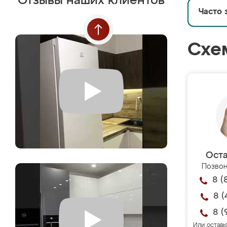
Отзывы наших клиентов
Часто 
Схе
Оста
Позвон
8 (
8 (
8 (
Или оставь