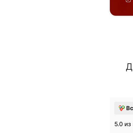
Д
Вс
5.0
из 