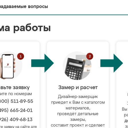
задаваемые вопросы
ма работы
вьте заявку
Замер и расчет
ите по номерам
Дизайнер-замерщик
800) 511-89-55
приедет к Вам с каталогом
материалов,
Вы
495) 665-24-01
проведёт детальные
р
926) 409-68-13
замеры,
д
составит проект и сделает
з
те заявку на сайте для