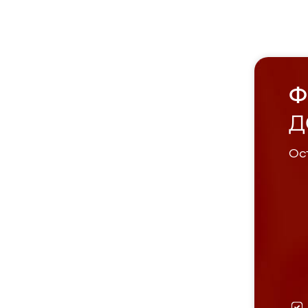
Ф
Д
Ост