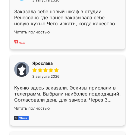
3 августа 2026
Заказала себе новый шкаф в студии
Ренессанс где ранее заказывала себе
новую кухню.Чего искать, когда качеством
вполне довольна. Служит кухня уже почти
Читать полностью
два года, нареканий нет.
Ярослава
3 августа 2026
Кухню здесь заказали. Эскизы прислали в
телеграмм. Выбрали наиболее подходящий.
Согласовали день для замера. Через 3
недели кухня была уже готова. Остались
Читать полностью
довольны работой. Спасибо Ренессанс
мебель за качественную работу!