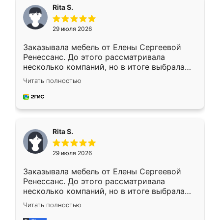
Rita S.
29 июля 2026
Заказывала мебель от Елены Сергеевой
Ренессанс. До этого рассматривала
несколько компаний, но в итоге выбрала
эту. Сначала обговорили условия, потом
Читать полностью
приехал замерщик, всё спокойно объяснил
и снял размеры. Изготовили в срок, с
доставкой тоже никаких проблем не
возникло. Сборку выполнили аккуратно,
мебель сразу встала на свое место без
Rita S.
каких-либо доработок. Качеством осталась
довольна, все выглядит так, как и ожидала.
29 июля 2026
Заказывала мебель от Елены Сергеевой
Ренессанс. До этого рассматривала
несколько компаний, но в итоге выбрала
эту. Сначала обговорили условия, потом
Читать полностью
приехал замерщик, всё спокойно объяснил