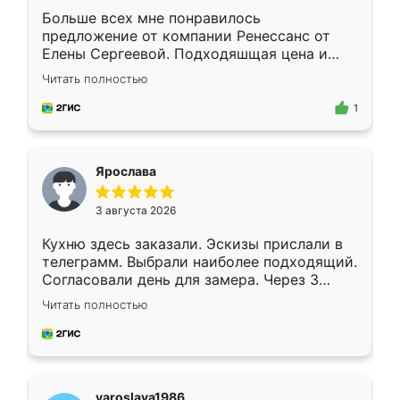
Больше всех мне понравилось
предложение от компании Ренессанс от
Елены Сергеевой. Подходяшщая цена и
короткие сроки изготовления. Приехавший
Читать полностью
для замера сотрудник Владислав
предложил по моему эскизу самый
1
подходящий вариант шкафа. Немного его
видоизменил, получилось даже лучше, чем
я хотела.
Ярослава
3 августа 2026
Кухню здесь заказали. Эскизы прислали в
телеграмм. Выбрали наиболее подходящий.
Согласовали день для замера. Через 3
недели кухня была уже готова. Остались
Читать полностью
довольны работой. Спасибо Ренессанс
мебель за качественную работу!
yaroslava1986