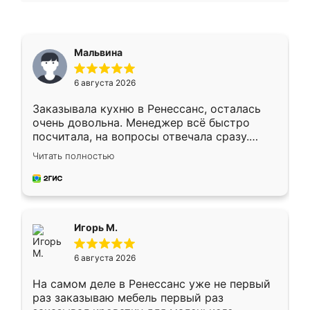
Мальвина
6 августа 2026
Заказывала кухню в Ренессанс, осталась
очень довольна. Менеджер всё быстро
посчитала, на вопросы отвечала сразу.
Замерщик приехал в субботу, подошёл к
Читать полностью
делу со всей ответственностью. Собрали
за день, ребята работали аккуратно, даже
пыли почти не было. Качество отличное,
ящики ходят плавно, ничего не скрипит.
Всё подошло как влитое.
Игорь М.
6 августа 2026
На самом деле в Ренессанс уже не первый
раз заказываю мебель первый раз