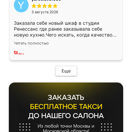
3 августа 2026
Заказала себе новый шкаф в студии
Ренессанс где ранее заказывала себе
новую кухню.Чего искать, когда качеством
вполне довольна. Служит кухня уже почти
Читать полностью
два года, нареканий нет.
Еще
ЗАКАЗАТЬ
БЕСПЛАТНОЕ ТАКСИ
ДО НАШЕГО САЛОНА
Из любой точки Москвы и
Московской области!