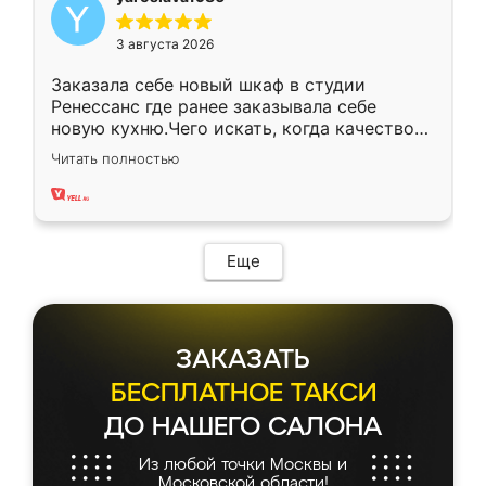
3 августа 2026
Заказала себе новый шкаф в студии
Ренессанс где ранее заказывала себе
новую кухню.Чего искать, когда качеством
вполне довольна. Служит кухня уже почти
Читать полностью
два года, нареканий нет.
Еще
ЗАКАЗАТЬ
БЕСПЛАТНОЕ ТАКСИ
ДО НАШЕГО САЛОНА
Из любой точки Москвы и
Московской области!