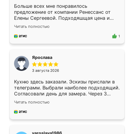
Больше всех мне понравилось
предложение от компании Ренессанс от
Елены Сергеевой. Подходяшщая цена и
короткие сроки изготовления. Приехавший
Читать полностью
для замера сотрудник Владислав
предложил по моему эскизу самый
1
подходящий вариант шкафа. Немного его
видоизменил, получилось даже лучше, чем
я хотела.
Ярослава
3 августа 2026
Кухню здесь заказали. Эскизы прислали в
телеграмм. Выбрали наиболее подходящий.
Согласовали день для замера. Через 3
недели кухня была уже готова. Остались
Читать полностью
довольны работой. Спасибо Ренессанс
мебель за качественную работу!
yaroslava1986