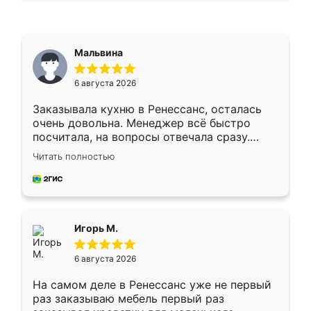
Мальвина
6 августа 2026
Заказывала кухню в Ренессанс, осталась
очень довольна. Менеджер всё быстро
посчитала, на вопросы отвечала сразу.
Замерщик приехал в субботу, подошёл к
Читать полностью
делу со всей ответственностью. Собрали
за день, ребята работали аккуратно, даже
пыли почти не было. Качество отличное,
ящики ходят плавно, ничего не скрипит.
Всё подошло как влитое.
Игорь М.
6 августа 2026
На самом деле в Ренессанс уже не первый
раз заказываю мебель первый раз