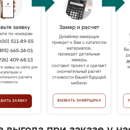
вьте заявку
Замер и расчет
ите по номерам
Дизайнер-замерщик
800) 511-89-55
приедет к Вам с каталогом
материалов,
Вы
495) 665-24-01
проведёт детальные
р
926) 409-68-13
замеры,
д
составит проект и сделает
з
те заявку на сайте для
окончательный расчёт
нсультации и
стоимости Вашей будущей
ительного расчёта
стоимости.
мебели.
ВЫЗВАТЬ ЗАМЕРЩИКА
АВИТЬ ЗАЯВКУ