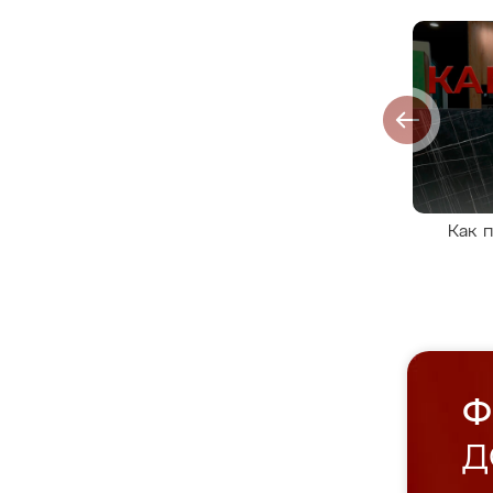
Как 
Ф
Д