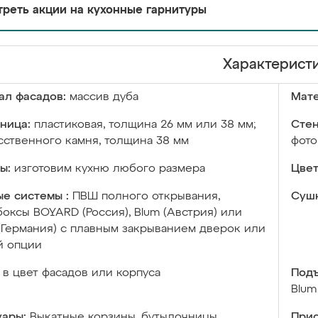
реть акции на кухонные гарнитуры
Характерист
ал фасадов:
массив дуба
Мате
ница:
пластиковая, толщина 26 мм или 38 мм;
Стен
сственного камня, толщина 38 мм
фото
ы:
изготовим кухню любого размера
Цвет
е системы :
ПВШ полного открывания,
Сушк
оксы BOYARD (Россия), Blum (Австрия) или
 (Германия) с плавным закрыванием дверок или
й опции
в цвет фасадов или корпуса
Подъ
Blum
уары:
Выкатные корзины, бутылочницы,
Прис