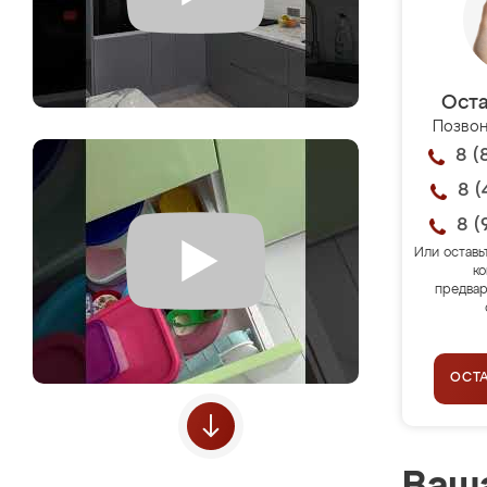
Оста
Позвон
8 (
8 (
8 (
Или оставь
ко
предвар
ОСТ