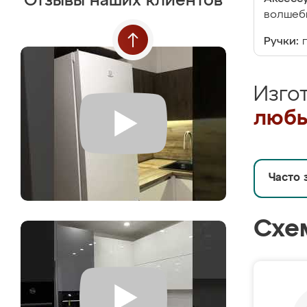
Отзывы наших клиентов
волшебн
Ручки:
Изго
любы
Часто 
Схе