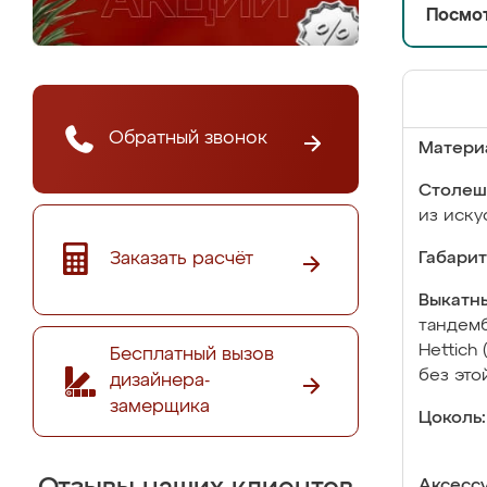
Посмот
Обратный звонок
Матери
Столеш
из иску
Заказать расчёт
Габарит
Выкатны
тандемб
Hettich
Бесплатный вызов
без это
дизайнера-
замерщика
Цоколь:
Аксесс