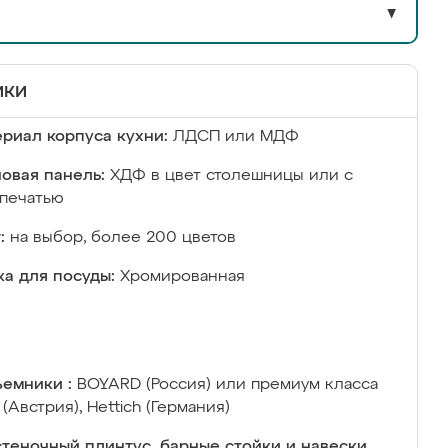
▼
ики
риал корпуса кухни:
ЛДСП или МДФ
овая панель:
ХДФ в цвет столешницы или с
печатью
:
на выбор, более 200 цветов
а для посуды:
Хромированная
емники :
BOYARD (Россия) или премиум класса
 (Австрия), Hettich (Германия)
теночный плинтус, барные стойки и навески,