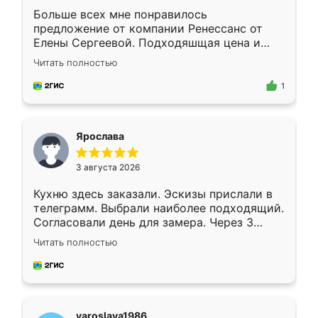
Больше всех мне понравилось
предложение от компании Ренессанс от
Елены Сергеевой. Подходяшщая цена и
короткие сроки изготовления. Приехавший
Читать полностью
для замера сотрудник Владислав
предложил по моему эскизу самый
1
подходящий вариант шкафа. Немного его
видоизменил, получилось даже лучше, чем
я хотела.
Ярослава
3 августа 2026
Кухню здесь заказали. Эскизы прислали в
телеграмм. Выбрали наиболее подходящий.
Согласовали день для замера. Через 3
недели кухня была уже готова. Остались
Читать полностью
довольны работой. Спасибо Ренессанс
мебель за качественную работу!
yaroslava1986