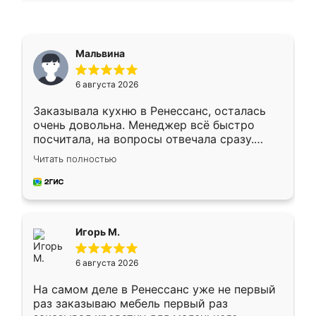
Мальвина
6 августа 2026
Заказывала кухню в Ренессанс, осталась
очень довольна. Менеджер всё быстро
посчитала, на вопросы отвечала сразу.
Замерщик приехал в субботу, подошёл к
Читать полностью
делу со всей ответственностью. Собрали
за день, ребята работали аккуратно, даже
пыли почти не было. Качество отличное,
ящики ходят плавно, ничего не скрипит.
Всё подошло как влитое.
Игорь М.
6 августа 2026
На самом деле в Ренессанс уже не первый
раз заказываю мебель первый раз