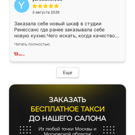
3 августа 2026
Заказала себе новый шкаф в студии
Ренессанс где ранее заказывала себе
новую кухню.Чего искать, когда качеством
вполне довольна. Служит кухня уже почти
Читать полностью
два года, нареканий нет.
Еще
ЗАКАЗАТЬ
БЕСПЛАТНОЕ ТАКСИ
ДО НАШЕГО САЛОНА
Из любой точки Москвы и
Московской области!