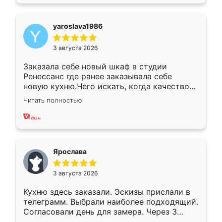
yaroslava1986
3 августа 2026
Заказала себе новый шкаф в студии
Ренессанс где ранее заказывала себе
новую кухню.Чего искать, когда качеством
вполне довольна. Служит кухня уже почти
Читать полностью
два года, нареканий нет.
Ярослава
3 августа 2026
Кухню здесь заказали. Эскизы прислали в
телеграмм. Выбрали наиболее подходящий.
Согласовали день для замера. Через 3
недели кухня была уже готова. Остались