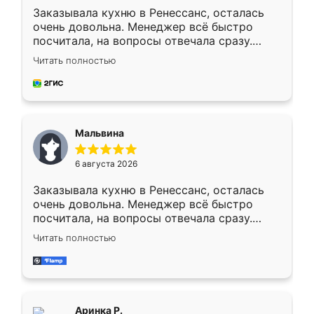
Заказывала кухню в Ренессанс, осталась
очень довольна. Менеджер всё быстро
посчитала, на вопросы отвечала сразу.
Замерщик приехал в субботу, подошёл к
Читать полностью
делу со всей ответственностью. Собрали
за день, ребята работали аккуратно, даже
пыли почти не было. Качество отличное,
ящики ходят плавно, ничего не скрипит.
Всё подошло как влитое.
Мальвина
6 августа 2026
Заказывала кухню в Ренессанс, осталась
очень довольна. Менеджер всё быстро
посчитала, на вопросы отвечала сразу.
Замерщик приехал в субботу, подошёл к
Читать полностью
делу со всей ответственностью. Собрали
за день, ребята работали аккуратно, даже
пыли почти не было. Качество отличное,
ящики ходят плавно, ничего не скрипит.
Всё подошло как влитое.
Аринка Р.