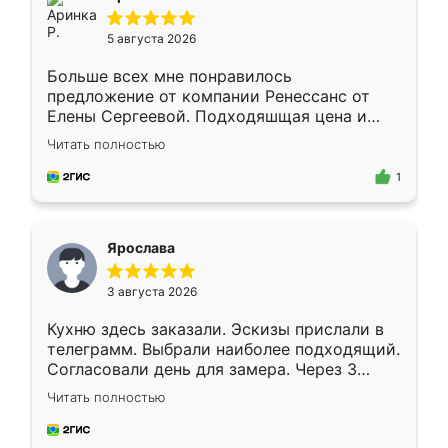
5 августа 2026
Больше всех мне понравилось
предложение от компании Ренессанс от
Елены Сергеевой. Подходяшщая цена и
короткие сроки изготовления. Приехавший
Читать полностью
для замера сотрудник Владислав
предложил по моему эскизу самый
1
подходящий вариант шкафа. Немного его
видоизменил, получилось даже лучше, чем
я хотела.
Ярослава
3 августа 2026
Кухню здесь заказали. Эскизы прислали в
телеграмм. Выбрали наиболее подходящий.
Согласовали день для замера. Через 3
недели кухня была уже готова. Остались
Читать полностью
довольны работой. Спасибо Ренессанс
мебель за качественную работу!