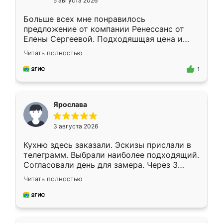
5 августа 2026
Больше всех мне понравилось
предложение от компании Ренессанс от
Елены Сергеевой. Подходяшщая цена и
короткие сроки изготовления. Приехавший
Читать полностью
для замера сотрудник Владислав
предложил по моему эскизу самый
1
подходящий вариант шкафа. Немного его
видоизменил, получилось даже лучше, чем
я хотела.
Ярослава
3 августа 2026
Кухню здесь заказали. Эскизы прислали в
телеграмм. Выбрали наиболее подходящий.
Согласовали день для замера. Через 3
недели кухня была уже готова. Остались
Читать полностью
довольны работой. Спасибо Ренессанс
мебель за качественную работу!