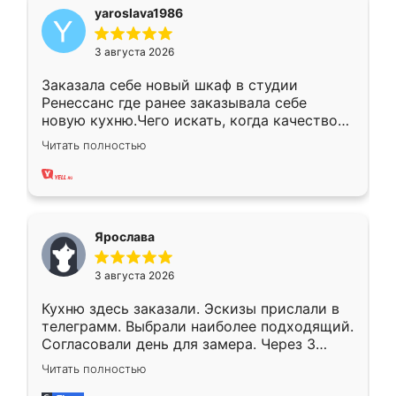
yaroslava1986
3 августа 2026
Заказала себе новый шкаф в студии
Ренессанс где ранее заказывала себе
новую кухню.Чего искать, когда качеством
вполне довольна. Служит кухня уже почти
Читать полностью
два года, нареканий нет.
Ярослава
3 августа 2026
Кухню здесь заказали. Эскизы прислали в
телеграмм. Выбрали наиболее подходящий.
Согласовали день для замера. Через 3
недели кухня была уже готова. Остались
Читать полностью
довольны работой. Спасибо Ренессанс