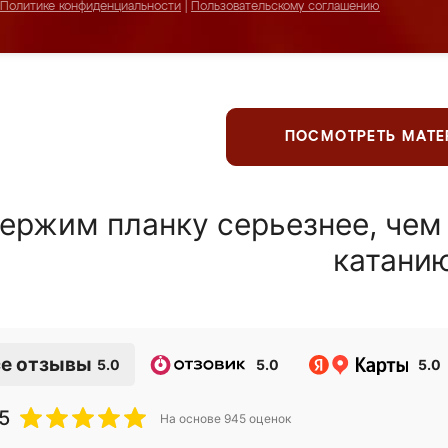
Политике конфиденциальности
|
Пользовательскому соглашению
ПОСМОТРЕТЬ МАТ
ержим планку серьезнее, чем
катани
е отзывы
5.0
5.0
5.0
5
На основе
945
оценок