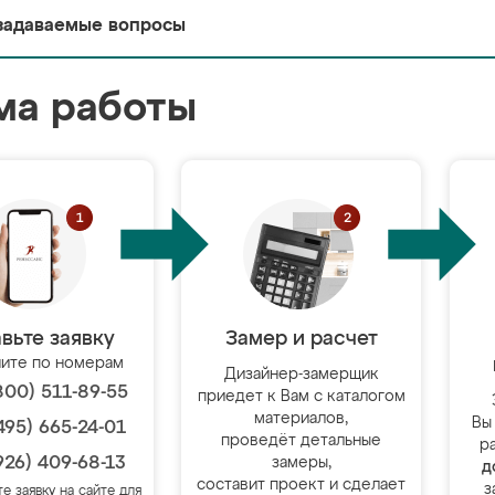
задаваемые вопросы
ма работы
вьте заявку
Замер и расчет
ите по номерам
Дизайнер-замерщик
800) 511-89-55
приедет к Вам с каталогом
материалов,
Вы
495) 665-24-01
проведёт детальные
р
926) 409-68-13
замеры,
д
составит проект и сделает
з
те заявку на сайте для