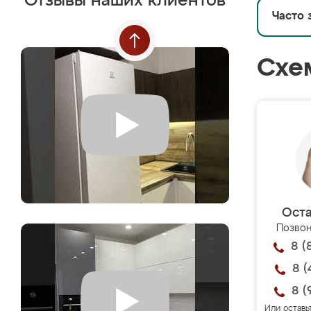
Отзывы наших клиентов
Часто 
Схе
Оста
Позвон
8 (
8 (
8 (
Или оставь