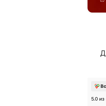
Д
Вс
5.0
из 