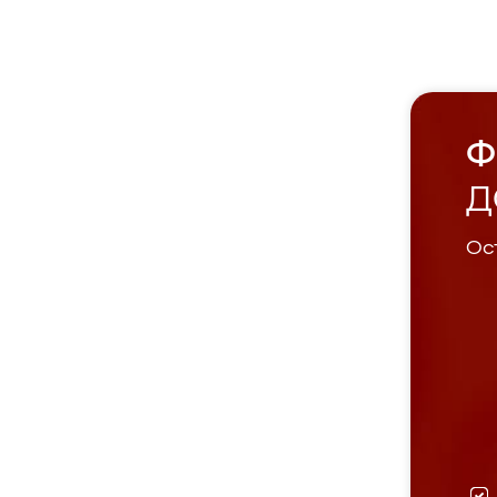
Ф
Д
Ост