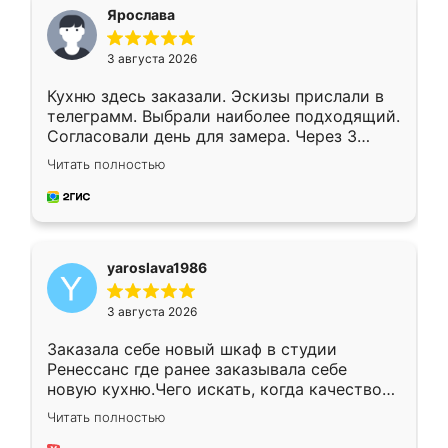
я хотела.
Ярослава
3 августа 2026
Кухню здесь заказали. Эскизы прислали в
телеграмм. Выбрали наиболее подходящий.
Согласовали день для замера. Через 3
недели кухня была уже готова. Остались
Читать полностью
довольны работой. Спасибо Ренессанс
мебель за качественную работу!
yaroslava1986
3 августа 2026
Заказала себе новый шкаф в студии
Ренессанс где ранее заказывала себе
новую кухню.Чего искать, когда качеством
вполне довольна. Служит кухня уже почти
Читать полностью
два года, нареканий нет.