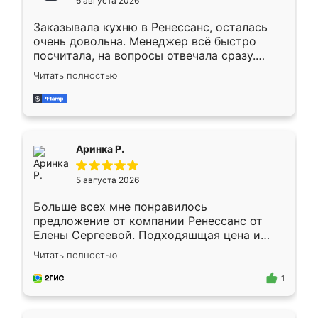
6 августа 2026
мебели буду заказывать только здесь.
Заказывала кухню в Ренессанс, осталась
очень довольна. Менеджер всё быстро
посчитала, на вопросы отвечала сразу.
Замерщик приехал в субботу, подошёл к
Читать полностью
делу со всей ответственностью. Собрали
за день, ребята работали аккуратно, даже
пыли почти не было. Качество отличное,
ящики ходят плавно, ничего не скрипит.
Всё подошло как влитое.
Аринка Р.
5 августа 2026
Больше всех мне понравилось
предложение от компании Ренессанс от
Елены Сергеевой. Подходяшщая цена и
короткие сроки изготовления. Приехавший
Читать полностью
для замера сотрудник Владислав
предложил по моему эскизу самый
1
подходящий вариант шкафа. Немного его
видоизменил, получилось даже лучше, чем