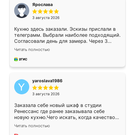
я хотела.
Ярослава
3 августа 2026
Кухню здесь заказали. Эскизы прислали в
телеграмм. Выбрали наиболее подходящий.
Согласовали день для замера. Через 3
недели кухня была уже готова. Остались
Читать полностью
довольны работой. Спасибо Ренессанс
мебель за качественную работу!
yaroslava1986
3 августа 2026
Заказала себе новый шкаф в студии
Ренессанс где ранее заказывала себе
новую кухню.Чего искать, когда качеством
вполне довольна. Служит кухня уже почти
Читать полностью
два года, нареканий нет.