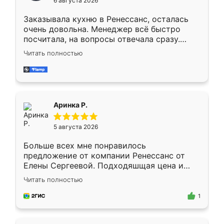
6 августа 2026
мебели буду заказывать только здесь.
Заказывала кухню в Ренессанс, осталась
очень довольна. Менеджер всё быстро
посчитала, на вопросы отвечала сразу.
Замерщик приехал в субботу, подошёл к
Читать полностью
делу со всей ответственностью. Собрали
за день, ребята работали аккуратно, даже
пыли почти не было. Качество отличное,
ящики ходят плавно, ничего не скрипит.
Всё подошло как влитое.
Аринка Р.
5 августа 2026
Больше всех мне понравилось
предложение от компании Ренессанс от
Елены Сергеевой. Подходяшщая цена и
короткие сроки изготовления. Приехавший
Читать полностью
для замера сотрудник Владислав
предложил по моему эскизу самый
1
подходящий вариант шкафа. Немного его
видоизменил, получилось даже лучше, чем