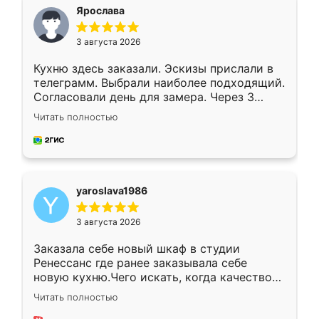
я хотела.
Ярослава
3 августа 2026
Кухню здесь заказали. Эскизы прислали в
телеграмм. Выбрали наиболее подходящий.
Согласовали день для замера. Через 3
недели кухня была уже готова. Остались
Читать полностью
довольны работой. Спасибо Ренессанс
мебель за качественную работу!
yaroslava1986
3 августа 2026
Заказала себе новый шкаф в студии
Ренессанс где ранее заказывала себе
новую кухню.Чего искать, когда качеством
вполне довольна. Служит кухня уже почти
Читать полностью
два года, нареканий нет.