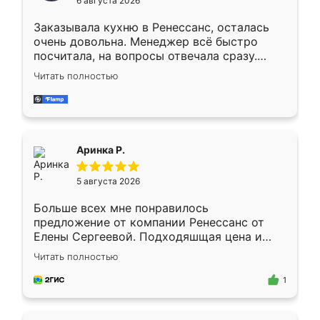
6 августа 2026
мебели буду заказывать только здесь.
Заказывала кухню в Ренессанс, осталась
очень довольна. Менеджер всё быстро
посчитала, на вопросы отвечала сразу.
Замерщик приехал в субботу, подошёл к
Читать полностью
делу со всей ответственностью. Собрали
за день, ребята работали аккуратно, даже
пыли почти не было. Качество отличное,
ящики ходят плавно, ничего не скрипит.
Всё подошло как влитое.
Аринка Р.
5 августа 2026
Больше всех мне понравилось
предложение от компании Ренессанс от
Елены Сергеевой. Подходяшщая цена и
короткие сроки изготовления. Приехавший
Читать полностью
для замера сотрудник Владислав
предложил по моему эскизу самый
1
подходящий вариант шкафа. Немного его
видоизменил, получилось даже лучше, чем