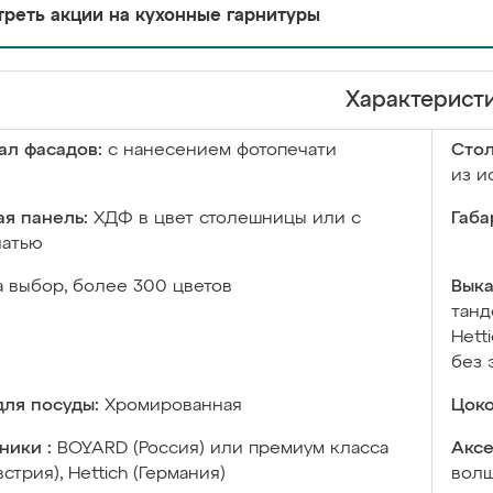
реть акции на кухонные гарнитуры
Характерист
ал фасадов:
с нанесением фотопечати
Сто
из и
я панель:
ХДФ в цвет столешницы или с
Габа
чатью
а выбор, более 300 цветов
Выка
танд
Hett
без 
ля посуды:
Хромированная
Цоко
ники :
BOYARD (Россия) или премиум класса
Аксе
встрия), Hettich (Германия)
волш