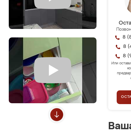
Оста
Позвон
8 (
8 (
8 (
Или оставь
ко
предвар
ОСТ
Ваша