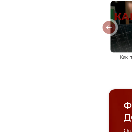
Как 
Ф
Д
Ост