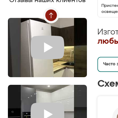
Отзывы наших клиентов
Пристен
освеще
Изго
любы
Часто 
Схе