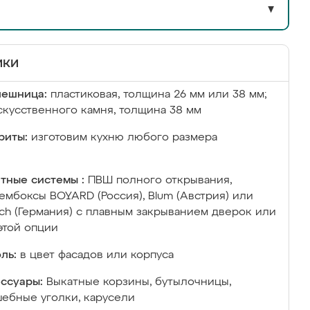
▼
ики
лешница:
пластиковая, толщина 26 мм или 38 мм;
скусственного камня, толщина 38 мм
риты:
изготовим кухню любого размера
тные системы :
ПВШ полного открывания,
ембоксы BOYARD (Россия), Blum (Австрия) или
ich (Германия) с плавным закрыванием дверок или
этой опции
ль:
в цвет фасадов или корпуса
ссуары:
Выкатные корзины, бутылочницы,
ебные уголки, карусели