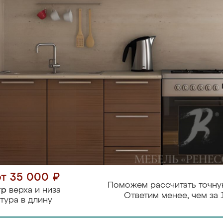
от 35 000 ₽
Поможем рассчитать точну
тр
верха и низа
Ответим менее, чем за 
тура в длину