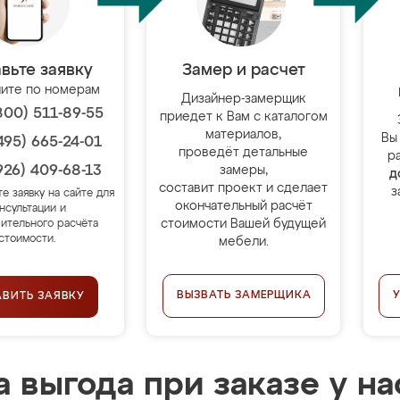
вьте заявку
Замер и расчет
ите по номерам
Дизайнер-замерщик
800) 511-89-55
приедет к Вам с каталогом
материалов,
Вы
495) 665-24-01
проведёт детальные
р
926) 409-68-13
замеры,
д
составит проект и сделает
з
те заявку на сайте для
окончательный расчёт
нсультации и
стоимости Вашей будущей
ительного расчёта
стоимости.
мебели.
ВЫЗВАТЬ ЗАМЕРЩИКА
АВИТЬ ЗАЯВКУ
 выгода при заказе у на