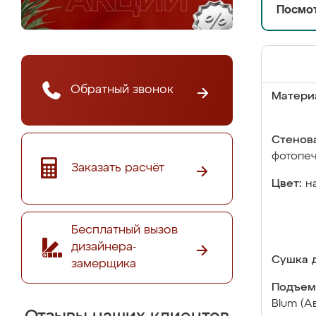
Посмот
Обратный звонок
Матери
Стенова
фотопе
Заказать расчёт
Цвет:
н
Бесплатный вызов
дизайнера-
Сушка д
замерщика
Подъем
Blum (А