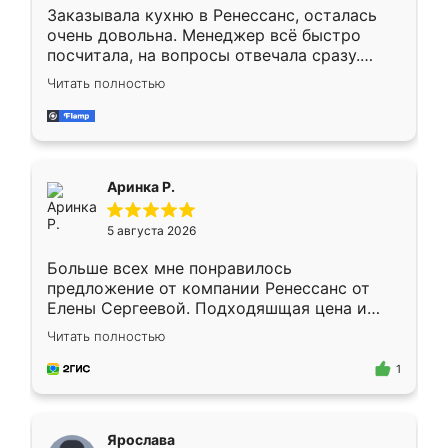
Заказывала кухню в Ренессанс, осталась
очень довольна. Менеджер всё быстро
посчитала, на вопросы отвечала сразу.
Замерщик приехал в субботу, подошёл к
Читать полностью
делу со всей ответственностью. Собрали
за день, ребята работали аккуратно, даже
пыли почти не было. Качество отличное,
ящики ходят плавно, ничего не скрипит.
Всё подошло как влитое.
Аринка Р.
5 августа 2026
Больше всех мне понравилось
предложение от компании Ренессанс от
Елены Сергеевой. Подходяшщая цена и
короткие сроки изготовления. Приехавший
Читать полностью
для замера сотрудник Владислав
предложил по моему эскизу самый
1
подходящий вариант шкафа. Немного его
видоизменил, получилось даже лучше, чем
я хотела.
Ярослава