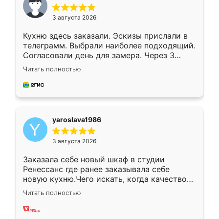
3 августа 2026
Кухню здесь заказали. Эскизы прислали в
телеграмм. Выбрали наиболее подходящий.
Согласовали день для замера. Через 3
недели кухня была уже готова. Остались
Читать полностью
довольны работой. Спасибо Ренессанс
мебель за качественную работу!
yaroslava1986
3 августа 2026
Заказала себе новый шкаф в студии
Ренессанс где ранее заказывала себе
новую кухню.Чего искать, когда качеством
вполне довольна. Служит кухня уже почти
Читать полностью
два года, нареканий нет.