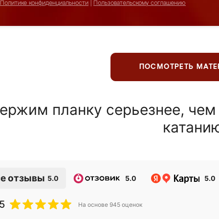
Политике конфиденциальности
|
Пользовательскому соглашению
ПОСМОТРЕТЬ МАТ
ержим планку серьезнее, чем
катани
е отзывы
5.0
5.0
5.0
5
На основе
945
оценок