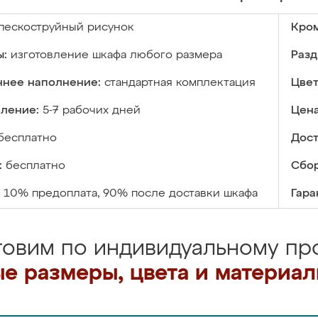
пескоструйный рисунок
Кром
ы:
изготовление шкафа любого размера
Разд
ннее наполнение:
стандартная комплектация
Цвет
вление:
5-7 рабочих дней
Цена
бесплатно
Дост
:
бесплатно
Сбор
10% предоплата, 90% после доставки шкафа
Гара
товим по индивидуальному про
е размеры, цвета и материа