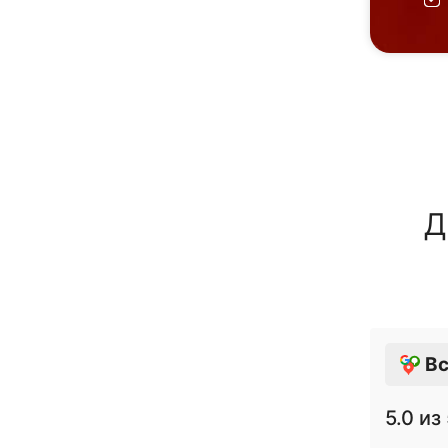
Д
Вс
5.0
из 