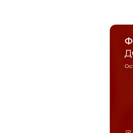
Ф
Д
Ост