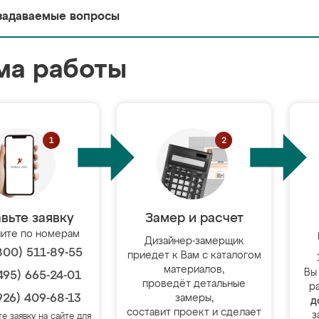
задаваемые вопросы
ма работы
вьте заявку
Замер и расчет
ите по номерам
Дизайнер-замерщик
800) 511-89-55
приедет к Вам с каталогом
материалов,
Вы
495) 665-24-01
проведёт детальные
р
926) 409-68-13
замеры,
д
составит проект и сделает
з
те заявку на сайте для