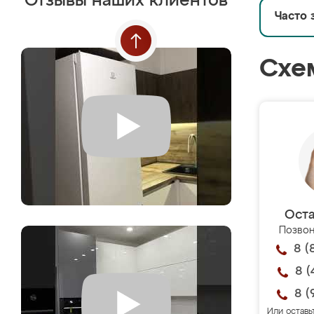
Отзывы наших клиентов
Часто 
Схе
Оста
Позвон
8 (
8 (
8 (
Или оставь