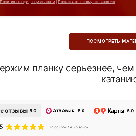
Политике конфиденциальности
|
Пользовательскому соглашению
ПОСМОТРЕТЬ МАТ
ержим планку серьезнее, чем
катани
е отзывы
5.0
5.0
5.0
5
На основе
945
оценок