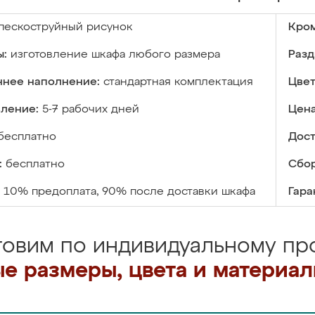
пескоструйный рисунок
Кром
ы:
изготовление шкафа любого размера
Разд
ннее наполнение:
стандартная комплектация
Цвет
вление:
5-7 рабочих дней
Цена
бесплатно
Дост
:
бесплатно
Сбор
10% предоплата, 90% после доставки шкафа
Гара
товим по индивидуальному про
е размеры, цвета и материа