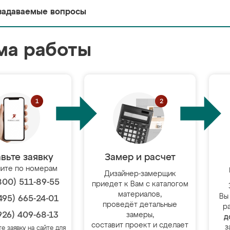
задаваемые вопросы
ма работы
вьте заявку
Замер и расчет
ите по номерам
Дизайнер-замерщик
800) 511-89-55
приедет к Вам с каталогом
материалов,
Вы
495) 665-24-01
проведёт детальные
р
926) 409-68-13
замеры,
д
составит проект и сделает
з
те заявку на сайте для