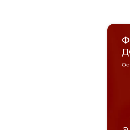
Ф
Д
Ост