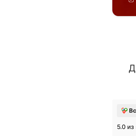
Д
Вс
5.0
из 