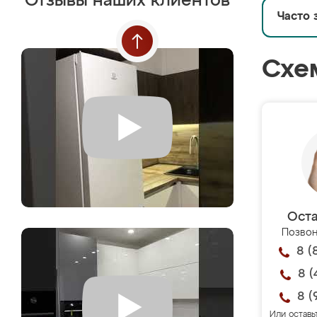
Отзывы наших клиентов
Часто 
Схе
Оста
Позвон
8 (
8 (
8 (
Или оставь