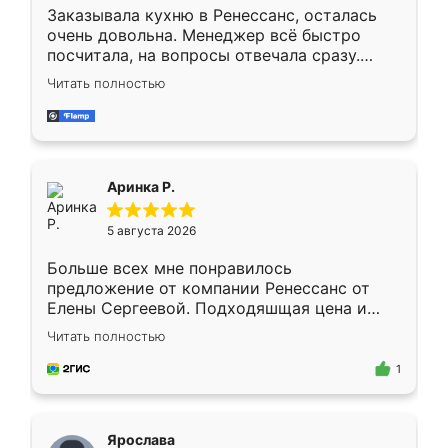
Заказывала кухню в Ренессанс, осталась
очень довольна. Менеджер всё быстро
посчитала, на вопросы отвечала сразу.
Замерщик приехал в субботу, подошёл к
Читать полностью
делу со всей ответственностью. Собрали
за день, ребята работали аккуратно, даже
пыли почти не было. Качество отличное,
ящики ходят плавно, ничего не скрипит.
Всё подошло как влитое.
Аринка Р.
5 августа 2026
Больше всех мне понравилось
предложение от компании Ренессанс от
Елены Сергеевой. Подходяшщая цена и
короткие сроки изготовления. Приехавший
Читать полностью
для замера сотрудник Владислав
предложил по моему эскизу самый
1
подходящий вариант шкафа. Немного его
видоизменил, получилось даже лучше, чем
я хотела.
Ярослава