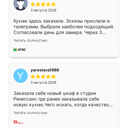
3 августа 2026
Кухню здесь заказали. Эскизы прислали в
телеграмм. Выбрали наиболее подходящий.
Согласовали день для замера. Через 3
недели кухня была уже готова. Остались
Читать полностью
довольны работой. Спасибо Ренессанс
мебель за качественную работу!
yaroslava1986
3 августа 2026
Заказала себе новый шкаф в студии
Ренессанс где ранее заказывала себе
новую кухню.Чего искать, когда качеством
вполне довольна. Служит кухня уже почти
Читать полностью
два года, нареканий нет.