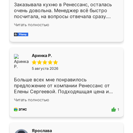
Заказывала кухню в Ренессанс, осталась
очень довольна. Менеджер всё быстро
посчитала, на вопросы отвечала сразу.
Замерщик приехал в субботу, подошёл к
Читать полностью
делу со всей ответственностью. Собрали
за день, ребята работали аккуратно, даже
пыли почти не было. Качество отличное,
ящики ходят плавно, ничего не скрипит.
Всё подошло как влитое.
Аринка Р.
5 августа 2026
Больше всех мне понравилось
предложение от компании Ренессанс от
Елены Сергеевой. Подходяшщая цена и
короткие сроки изготовления. Приехавший
Читать полностью
для замера сотрудник Владислав
предложил по моему эскизу самый
1
подходящий вариант шкафа. Немного его
видоизменил, получилось даже лучше, чем
я хотела.
Ярослава