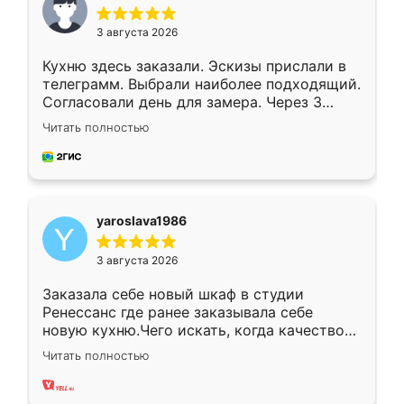
3 августа 2026
Кухню здесь заказали. Эскизы прислали в
телеграмм. Выбрали наиболее подходящий.
Согласовали день для замера. Через 3
недели кухня была уже готова. Остались
Читать полностью
довольны работой. Спасибо Ренессанс
мебель за качественную работу!
yaroslava1986
3 августа 2026
Заказала себе новый шкаф в студии
Ренессанс где ранее заказывала себе
новую кухню.Чего искать, когда качеством
вполне довольна. Служит кухня уже почти
Читать полностью
два года, нареканий нет.