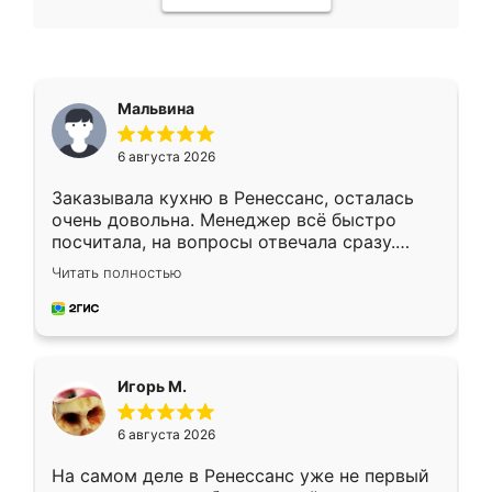
Мальвина
6 августа 2026
Заказывала кухню в Ренессанс, осталась
очень довольна. Менеджер всё быстро
посчитала, на вопросы отвечала сразу.
Замерщик приехал в субботу, подошёл к
Читать полностью
делу со всей ответственностью. Собрали
за день, ребята работали аккуратно, даже
пыли почти не было. Качество отличное,
ящики ходят плавно, ничего не скрипит.
Всё подошло как влитое.
Игорь М.
6 августа 2026
На самом деле в Ренессанс уже не первый