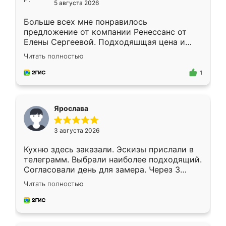
5 августа 2026
Больше всех мне понравилось
предложение от компании Ренессанс от
Елены Сергеевой. Подходяшщая цена и
короткие сроки изготовления. Приехавший
Читать полностью
для замера сотрудник Владислав
предложил по моему эскизу самый
1
подходящий вариант шкафа. Немного его
видоизменил, получилось даже лучше, чем
я хотела.
Ярослава
3 августа 2026
Кухню здесь заказали. Эскизы прислали в
телеграмм. Выбрали наиболее подходящий.
Согласовали день для замера. Через 3
недели кухня была уже готова. Остались
Читать полностью
довольны работой. Спасибо Ренессанс
мебель за качественную работу!