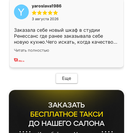
yaroslava1986
3 августа 2026
Заказала себе новый шкаф в студии
Ренессанс где ранее заказывала себе
новую кухню.Чего искать, когда качеством
вполне довольна. Служит кухня уже почти
Читать полностью
два года, нареканий нет.
Еще
ЗАКАЗАТЬ
БЕСПЛАТНОЕ ТАКСИ
ДО НАШЕГО САЛОНА