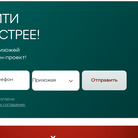
ЙТИ
ТРЕЕ!
рихожей
н-проект!
Отправить
согласно
му соглашению