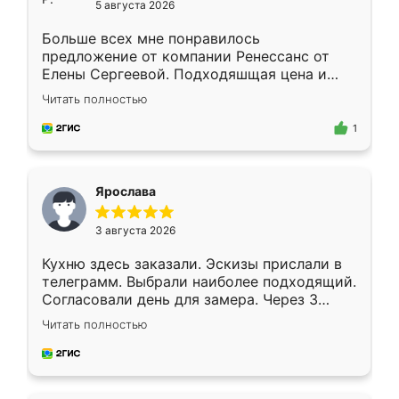
5 августа 2026
Больше всех мне понравилось
предложение от компании Ренессанс от
Елены Сергеевой. Подходяшщая цена и
короткие сроки изготовления. Приехавший
Читать полностью
для замера сотрудник Владислав
предложил по моему эскизу самый
1
подходящий вариант шкафа. Немного его
видоизменил, получилось даже лучше, чем
я хотела.
Ярослава
3 августа 2026
Кухню здесь заказали. Эскизы прислали в
телеграмм. Выбрали наиболее подходящий.
Согласовали день для замера. Через 3
недели кухня была уже готова. Остались
Читать полностью
довольны работой. Спасибо Ренессанс
мебель за качественную работу!