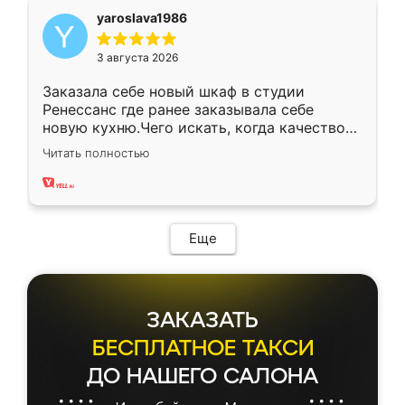
yaroslava1986
3 августа 2026
Заказала себе новый шкаф в студии
Ренессанс где ранее заказывала себе
новую кухню.Чего искать, когда качеством
вполне довольна. Служит кухня уже почти
Читать полностью
два года, нареканий нет.
Еще
ЗАКАЗАТЬ
БЕСПЛАТНОЕ ТАКСИ
ДО НАШЕГО САЛОНА