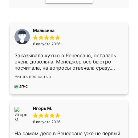
Мальвина
6 августа 2026
Заказывала кухню в Ренессанс, осталась
очень довольна. Менеджер всё быстро
посчитала, на вопросы отвечала сразу.
Замерщик приехал в субботу, подошёл к
Читать полностью
делу со всей ответственностью. Собрали
за день, ребята работали аккуратно, даже
пыли почти не было. Качество отличное,
ящики ходят плавно, ничего не скрипит.
Всё подошло как влитое.
Игорь М.
6 августа 2026
На самом деле в Ренессанс уже не первый