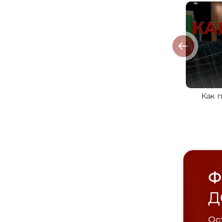
Как 
Ф
Д
Ост