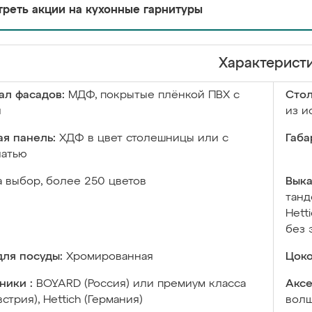
реть акции на кухонные гарнитуры
Характерист
ал фасадов:
МДФ, покрытые плёнкой ПВХ с
Сто
й
из и
я панель:
ХДФ в цвет столешницы или с
Габа
чатью
а выбор, более 250 цветов
Выка
танд
Hett
без 
ля посуды:
Хромированная
Цоко
ники :
BOYARD (Россия) или премиум класса
Аксе
встрия), Hettich (Германия)
волш