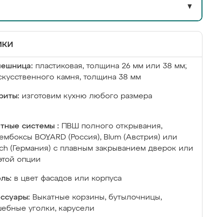
▼
ики
лешница:
пластиковая, толщина 26 мм или 38 мм;
скусственного камня, толщина 38 мм
риты:
изготовим кухню любого размера
тные системы :
ПВШ полного открывания,
ембоксы BOYARD (Россия), Blum (Австрия) или
ich (Германия) с плавным закрыванием дверок или
этой опции
ль:
в цвет фасадов или корпуса
ссуары:
Выкатные корзины, бутылочницы,
ебные уголки, карусели