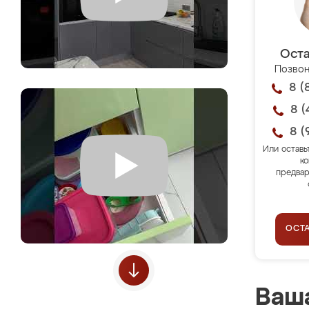
Оста
Позвон
8 (
8 (
8 (
Или оставь
ко
предвар
ОСТ
Ваша