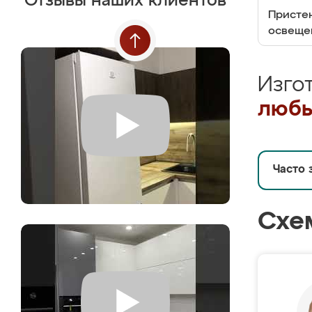
Отзывы наших клиентов
Пристен
освеще
Изго
любы
Часто 
Схе