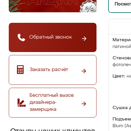
Посмот
Обратный звонок
Матери
патино
Стенова
фотопе
Заказать расчёт
Цвет:
н
Бесплатный вызов
дизайнера-
Сушка д
замерщика
Подъем
Blum (А