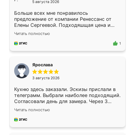
5 августа 2026
Больше всех мне понравилось
предложение от компании Ренессанс от
Елены Сергеевой. Подходяшщая цена и
короткие сроки изготовления. Приехавший
Читать полностью
для замера сотрудник Владислав
предложил по моему эскизу самый
1
подходящий вариант шкафа. Немного его
видоизменил, получилось даже лучше, чем
я хотела.
Ярослава
3 августа 2026
Кухню здесь заказали. Эскизы прислали в
телеграмм. Выбрали наиболее подходящий.
Согласовали день для замера. Через 3
недели кухня была уже готова. Остались
Читать полностью
довольны работой. Спасибо Ренессанс
мебель за качественную работу!