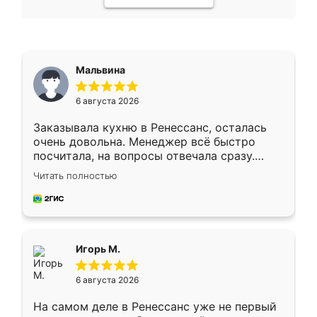
Мальвина
6 августа 2026
Заказывала кухню в Ренессанс, осталась
очень довольна. Менеджер всё быстро
посчитала, на вопросы отвечала сразу.
Замерщик приехал в субботу, подошёл к
Читать полностью
делу со всей ответственностью. Собрали
за день, ребята работали аккуратно, даже
пыли почти не было. Качество отличное,
ящики ходят плавно, ничего не скрипит.
Всё подошло как влитое.
Игорь М.
6 августа 2026
На самом деле в Ренессанс уже не первый