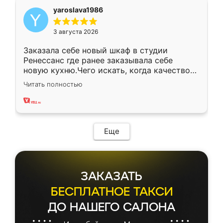
yaroslava1986
3 августа 2026
Заказала себе новый шкаф в студии
Ренессанс где ранее заказывала себе
новую кухню.Чего искать, когда качеством
вполне довольна. Служит кухня уже почти
Читать полностью
два года, нареканий нет.
Еще
ЗАКАЗАТЬ
БЕСПЛАТНОЕ ТАКСИ
ДО НАШЕГО САЛОНА