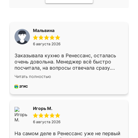
Мальвина
6 августа 2026
Заказывала кухню в Ренессанс, осталась
очень довольна. Менеджер всё быстро
посчитала, на вопросы отвечала сразу.
Замерщик приехал в субботу, подошёл к
Читать полностью
делу со всей ответственностью. Собрали
за день, ребята работали аккуратно, даже
пыли почти не было. Качество отличное,
ящики ходят плавно, ничего не скрипит.
Всё подошло как влитое.
Игорь М.
6 августа 2026
На самом деле в Ренессанс уже не первый