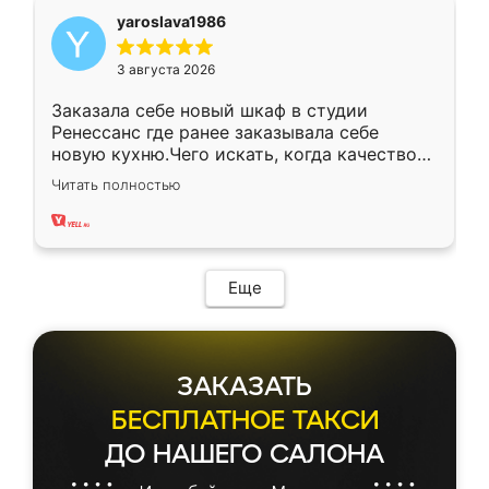
yaroslava1986
3 августа 2026
Заказала себе новый шкаф в студии
Ренессанс где ранее заказывала себе
новую кухню.Чего искать, когда качеством
вполне довольна. Служит кухня уже почти
Читать полностью
два года, нареканий нет.
Еще
ЗАКАЗАТЬ
БЕСПЛАТНОЕ ТАКСИ
ДО НАШЕГО САЛОНА