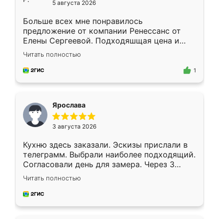
5 августа 2026
Больше всех мне понравилось
предложение от компании Ренессанс от
Елены Сергеевой. Подходяшщая цена и
короткие сроки изготовления. Приехавший
Читать полностью
для замера сотрудник Владислав
предложил по моему эскизу самый
1
подходящий вариант шкафа. Немного его
видоизменил, получилось даже лучше, чем
я хотела.
Ярослава
3 августа 2026
Кухню здесь заказали. Эскизы прислали в
телеграмм. Выбрали наиболее подходящий.
Согласовали день для замера. Через 3
недели кухня была уже готова. Остались
Читать полностью
довольны работой. Спасибо Ренессанс
мебель за качественную работу!