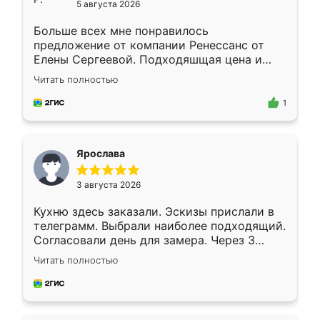
5 августа 2026
Больше всех мне понравилось
предложение от компании Ренессанс от
Елены Сергеевой. Подходяшщая цена и
короткие сроки изготовления. Приехавший
Читать полностью
для замера сотрудник Владислав
предложил по моему эскизу самый
1
подходящий вариант шкафа. Немного его
видоизменил, получилось даже лучше, чем
я хотела.
Ярослава
3 августа 2026
Кухню здесь заказали. Эскизы прислали в
телеграмм. Выбрали наиболее подходящий.
Согласовали день для замера. Через 3
недели кухня была уже готова. Остались
Читать полностью
довольны работой. Спасибо Ренессанс
мебель за качественную работу!