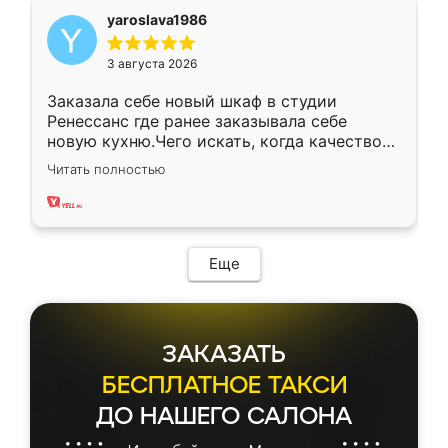
yaroslava1986
3 августа 2026
Заказала себе новый шкаф в студии
Ренессанс где ранее заказывала себе
новую кухню.Чего искать, когда качеством
вполне довольна. Служит кухня уже почти
Читать полностью
два года, нареканий нет.
Еще
ЗАКАЗАТЬ
БЕСПЛАТНОЕ ТАКСИ
ДО НАШЕГО САЛОНА