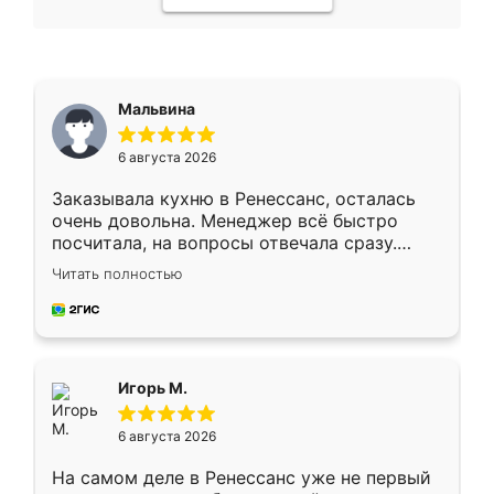
Мальвина
6 августа 2026
Заказывала кухню в Ренессанс, осталась
очень довольна. Менеджер всё быстро
посчитала, на вопросы отвечала сразу.
Замерщик приехал в субботу, подошёл к
Читать полностью
делу со всей ответственностью. Собрали
за день, ребята работали аккуратно, даже
пыли почти не было. Качество отличное,
ящики ходят плавно, ничего не скрипит.
Всё подошло как влитое.
Игорь М.
6 августа 2026
На самом деле в Ренессанс уже не первый