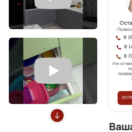
Оста
Позвон
8 (
8 (
8 (
Или оставь
ко
предвар
ОСТ
Ваша