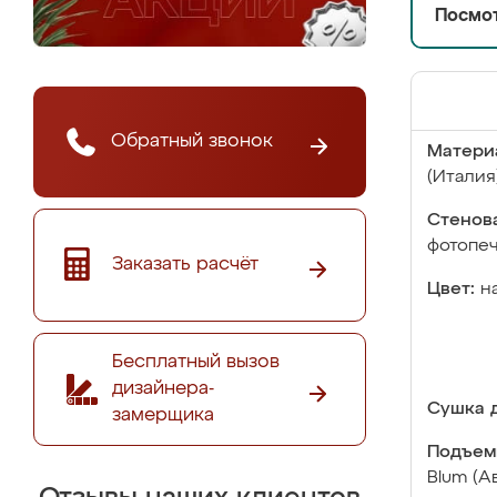
Посмот
Обратный звонок
Матери
(Италия
Стенова
фотопе
Заказать расчёт
Цвет:
н
Бесплатный вызов
дизайнера-
Сушка д
замерщика
Подъем
Blum (А