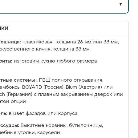
▼
ики
лешница:
пластиковая, толщина 26 мм или 38 мм;
скусственного камня, толщина 38 мм
риты:
изготовим кухню любого размера
тные системы :
ПВШ полного открывания,
ембоксы BOYARD (Россия), Blum (Австрия) или
ich (Германия) с плавным закрыванием дверок или
этой опции
ль:
в цвет фасадов или корпуса
ссуары:
Выкатные корзины, бутылочницы,
ебные уголки, карусели