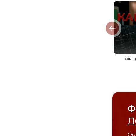
Как 
Ф
Д
Ост