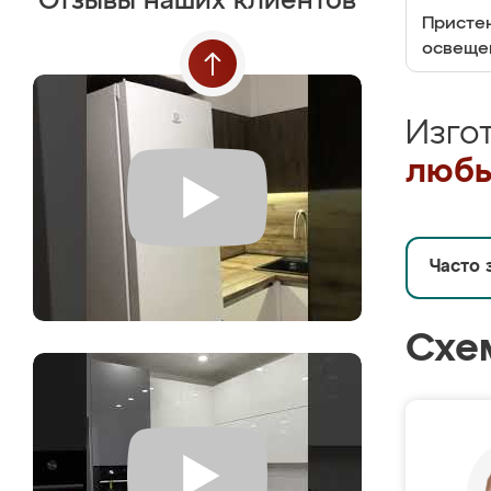
Отзывы наших клиентов
Пристен
освеще
Изго
любы
Часто 
Схе