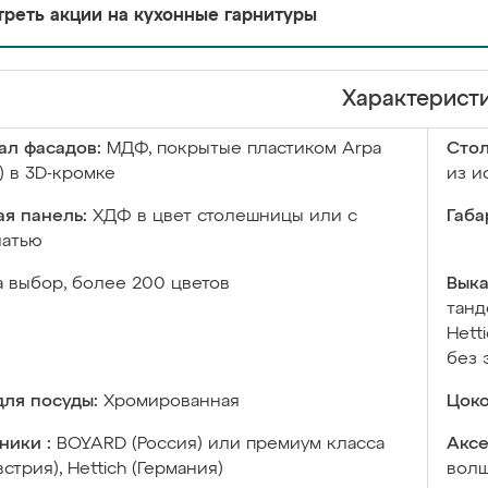
реть акции на кухонные гарнитуры
Характерист
ал фасадов:
МДФ, покрытые пластиком Arpa
Сто
) в 3D-кромке
из и
я панель:
ХДФ в цвет столешницы или с
Габа
чатью
а выбор, более 200 цветов
Выка
танд
Hett
без 
ля посуды:
Хромированная
Цоко
ники :
BOYARD (Россия) или премиум класса
Аксе
встрия), Hettich (Германия)
волш