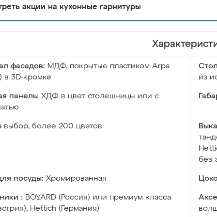
реть акции на кухонные гарнитуры
Характерист
ал фасадов:
МДФ, покрытые пластиком Arpa
Сто
) в 3D-кромке
из и
я панель:
ХДФ в цвет столешницы или с
Габа
чатью
а выбор, более 200 цветов
Выка
танд
Hett
без 
ля посуды:
Хромированная
Цоко
ники :
BOYARD (Россия) или премиум класса
Аксе
встрия), Hettich (Германия)
волш