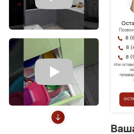
Оста
Позвон
8 (
8 (
8 (
Или оставь
ко
предвар
ОСТ
Ваша