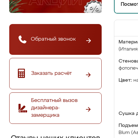
Посмот
Обратный звонок
Матери
(Италия
Стенова
фотопе
Заказать расчёт
Цвет:
н
Бесплатный вызов
дизайнера-
Сушка д
замерщика
Подъем
Blum (А