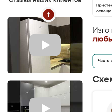
Отзывы наших клиентов
Пристен
освеще
Изго
любы
Часто 
Схе