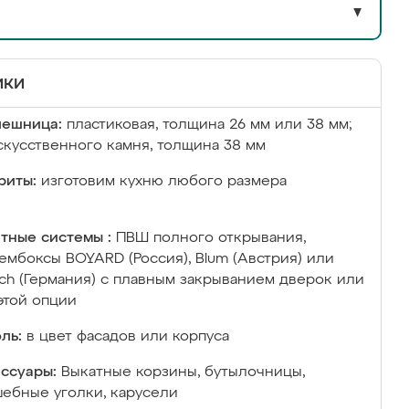
▼
ики
лешница:
пластиковая, толщина 26 мм или 38 мм;
скусственного камня, толщина 38 мм
риты:
изготовим кухню любого размера
тные системы :
ПВШ полного открывания,
ембоксы BOYARD (Россия), Blum (Австрия) или
ich (Германия) с плавным закрыванием дверок или
этой опции
ль:
в цвет фасадов или корпуса
ссуары:
Выкатные корзины, бутылочницы,
ебные уголки, карусели