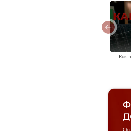
Как 
Ф
Д
Ост