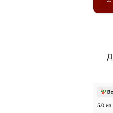
Д
Вс
5.0
из 