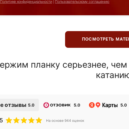
Политике конфиденциальности
|
Пользовательскому соглашению
ПОСМОТРЕТЬ МАТ
ержим планку серьезнее, чем
катани
е отзывы
5.0
5.0
5.0
5
На основе
944
оценок