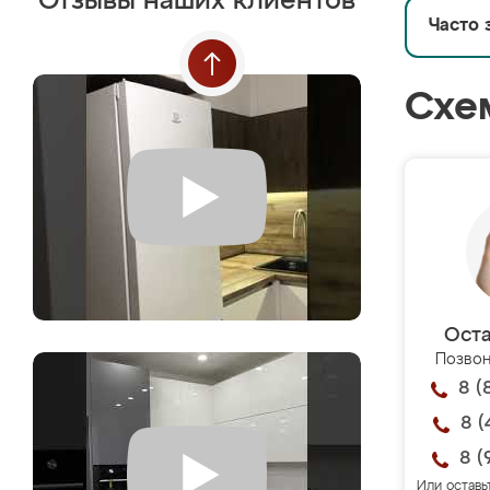
Отзывы наших клиентов
Часто 
Схе
Оста
Позвон
8 (
8 (
8 (
Или оставь