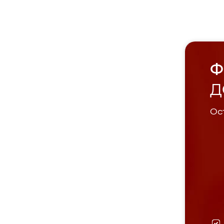
Ф
Д
Ост