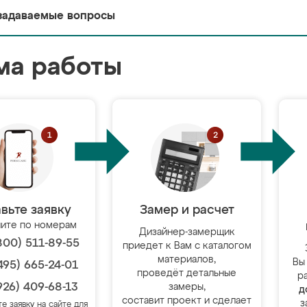
задаваемые вопросы
ма работы
вьте заявку
Замер и расчет
ите по номерам
Дизайнер-замерщик
800) 511-89-55
приедет к Вам с каталогом
материалов,
Вы
495) 665-24-01
проведёт детальные
р
926) 409-68-13
замеры,
д
составит проект и сделает
з
те заявку на сайте для