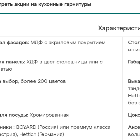
реть акции на кухонные гарнитуры
Характерист
ал фасадов:
МДФ с акриловым покрытием
Сто
из и
я панель:
ХДФ в цвет столешницы или с
Габа
чатью
а выбор, более 200 цветов
Выка
танд
Hett
без 
ля посуды:
Хромированная
Цоко
ники :
BOYARD (Россия) или премиум класса
Аксе
встрия), Hettich (Германия)
волш