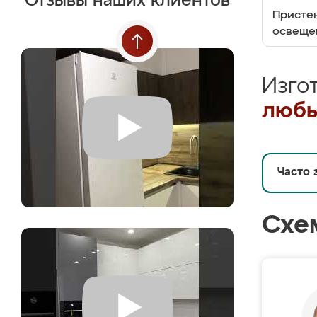
Отзывы наших клиентов
Пристен
освеще
Изго
любы
Часто 
Схе