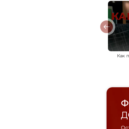
Как 
Ф
Д
Ост