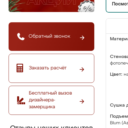
Посмот
Обратный звонок
Матери
Стенова
фотопе
Заказать расчёт
Цвет:
н
Бесплатный вызов
дизайнера-
Сушка д
замерщика
Подъем
Blum (А