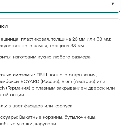
▼
ики
лешница:
пластиковая, толщина 26 мм или 38 мм;
скусственного камня, толщина 38 мм
риты:
изготовим кухню любого размера
тные системы :
ПВШ полного открывания,
ембоксы BOYARD (Россия), Blum (Австрия) или
ich (Германия) с плавным закрыванием дверок или
этой опции
ль:
в цвет фасадов или корпуса
ссуары:
Выкатные корзины, бутылочницы,
ебные уголки, карусели