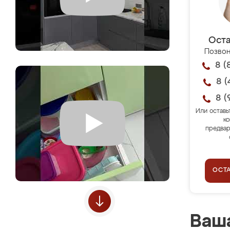
Оста
Позвон
8 (
8 (
8 (
Или оставь
ко
предвар
ОСТ
Ваша