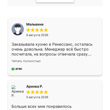
Мальвина
6 августа 2026
Заказывала кухню в Ренессанс, осталась
очень довольна. Менеджер всё быстро
посчитала, на вопросы отвечала сразу.
Замерщик приехал в субботу, подошёл к
Читать полностью
делу со всей ответственностью. Собрали
за день, ребята работали аккуратно, даже
пыли почти не было. Качество отличное,
ящики ходят плавно, ничего не скрипит.
Всё подошло как влитое.
Аринка Р.
5 августа 2026
Больше всех мне понравилось