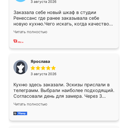
3 августа 2026
Заказала себе новый шкаф в студии
Ренессанс где ранее заказывала себе
новую кухню.Чего искать, когда качеством
вполне довольна. Служит кухня уже почти
Читать полностью
два года, нареканий нет.
Ярослава
3 августа 2026
Кухню здесь заказали. Эскизы прислали в
телеграмм. Выбрали наиболее подходящий.
Согласовали день для замера. Через 3
недели кухня была уже готова. Остались
Читать полностью
довольны работой. Спасибо Ренессанс
мебель за качественную работу!