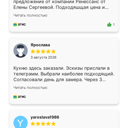
предложение от компании Ренессанс от
Елены Сергеевой. Подходяшщая цена и
короткие сроки изготовления. Приехавший
Читать полностью
для замера сотрудник Владислав
предложил по моему эскизу самый
1
подходящий вариант шкафа. Немного его
видоизменил, получилось даже лучше, чем
я хотела.
Ярослава
3 августа 2026
Кухню здесь заказали. Эскизы прислали в
телеграмм. Выбрали наиболее подходящий.
Согласовали день для замера. Через 3
недели кухня была уже готова. Остались
Читать полностью
довольны работой. Спасибо Ренессанс
мебель за качественную работу!
yaroslava1986