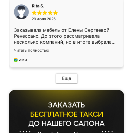
Rita S.
29 июля 2026
Заказывала мебель от Елены Сергеевой
Ренессанс. До этого рассматривала
несколько компаний, но в итоге выбрала
эту. Сначала обговорили условия, потом
Читать полностью
приехал замерщик, всё спокойно объяснил
и снял размеры. Изготовили в срок, с
доставкой тоже никаких проблем не
возникло. Сборку выполнили аккуратно,
мебель сразу встала на свое место без
Еще
каких-либо доработок. Качеством осталась
довольна, все выглядит так, как и ожидала.
ЗАКАЗАТЬ
БЕСПЛАТНОЕ ТАКСИ
ДО НАШЕГО САЛОНА