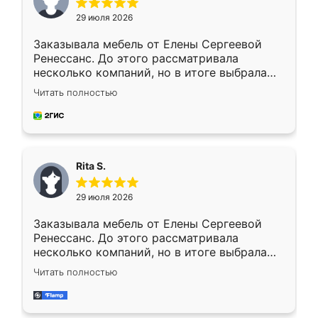
29 июля 2026
Заказывала мебель от Елены Сергеевой
Ренессанс. До этого рассматривала
несколько компаний, но в итоге выбрала
эту. Сначала обговорили условия, потом
Читать полностью
приехал замерщик, всё спокойно объяснил
и снял размеры. Изготовили в срок, с
доставкой тоже никаких проблем не
возникло. Сборку выполнили аккуратно,
мебель сразу встала на свое место без
Rita S.
каких-либо доработок. Качеством осталась
довольна, все выглядит так, как и ожидала.
29 июля 2026
Заказывала мебель от Елены Сергеевой
Ренессанс. До этого рассматривала
несколько компаний, но в итоге выбрала
эту. Сначала обговорили условия, потом
Читать полностью
приехал замерщик, всё спокойно объяснил
и снял размеры. Изготовили в срок, с
доставкой тоже никаких проблем не