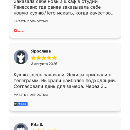
Заказала себе новый шкаф в студии
Ренессанс где ранее заказывала себе
новую кухню.Чего искать, когда качеством
вполне довольна. Служит кухня уже почти
Читать полностью
два года, нареканий нет.
Ярослава
3 августа 2026
Кухню здесь заказали. Эскизы прислали в
телеграмм. Выбрали наиболее подходящий.
Согласовали день для замера. Через 3
недели кухня была уже готова. Остались
Читать полностью
довольны работой. Спасибо Ренессанс
мебель за качественную работу!
Rita S.