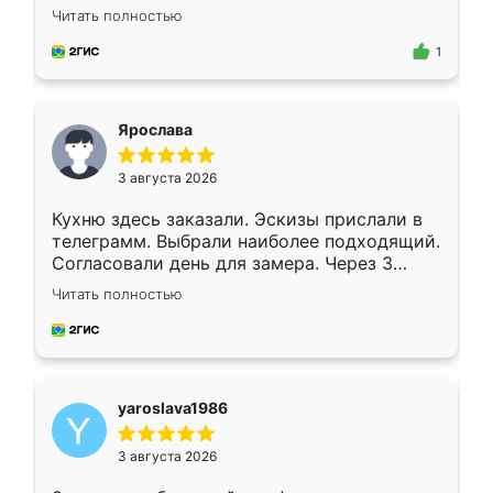
короткие сроки изготовления. Приехавший
Читать полностью
для замера сотрудник Владислав
предложил по моему эскизу самый
1
подходящий вариант шкафа. Немного его
видоизменил, получилось даже лучше, чем
я хотела.
Ярослава
3 августа 2026
Кухню здесь заказали. Эскизы прислали в
телеграмм. Выбрали наиболее подходящий.
Согласовали день для замера. Через 3
недели кухня была уже готова. Остались
Читать полностью
довольны работой. Спасибо Ренессанс
мебель за качественную работу!
yaroslava1986
3 августа 2026