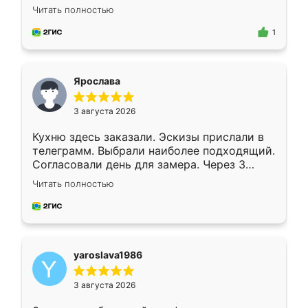
короткие сроки изготовления. Приехавший
Читать полностью
для замера сотрудник Владислав
предложил по моему эскизу самый
1
подходящий вариант шкафа. Немного его
видоизменил, получилось даже лучше, чем
я хотела.
Ярослава
3 августа 2026
Кухню здесь заказали. Эскизы прислали в
телеграмм. Выбрали наиболее подходящий.
Согласовали день для замера. Через 3
недели кухня была уже готова. Остались
Читать полностью
довольны работой. Спасибо Ренессанс
мебель за качественную работу!
yaroslava1986
3 августа 2026