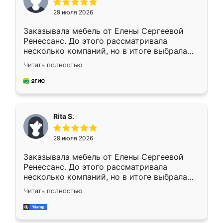
29 июля 2026
Заказывала мебель от Елены Сергеевой
Ренессанс. До этого рассматривала
несколько компаний, но в итоге выбрала
эту. Сначала обговорили условия, потом
Читать полностью
приехал замерщик, всё спокойно объяснил
и снял размеры. Изготовили в срок, с
доставкой тоже никаких проблем не
возникло. Сборку выполнили аккуратно,
мебель сразу встала на свое место без
Rita S.
каких-либо доработок. Качеством осталась
довольна, все выглядит так, как и ожидала.
29 июля 2026
Заказывала мебель от Елены Сергеевой
Ренессанс. До этого рассматривала
несколько компаний, но в итоге выбрала
эту. Сначала обговорили условия, потом
Читать полностью
приехал замерщик, всё спокойно объяснил
и снял размеры. Изготовили в срок, с
доставкой тоже никаких проблем не