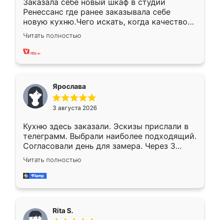
Заказала себе новый шкаф в студии
Ренессанс где ранее заказывала себе
новую кухню.Чего искать, когда качеством
вполне довольна. Служит кухня уже почти
Читать полностью
два года, нареканий нет.
Ярослава
3 августа 2026
Кухню здесь заказали. Эскизы прислали в
телеграмм. Выбрали наиболее подходящий.
Согласовали день для замера. Через 3
недели кухня была уже готова. Остались
Читать полностью
довольны работой. Спасибо Ренессанс
мебель за качественную работу!
Rita S.