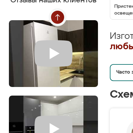
Отзывы наших клиентов
Пристен
освеще
Изго
любы
Часто 
Схе