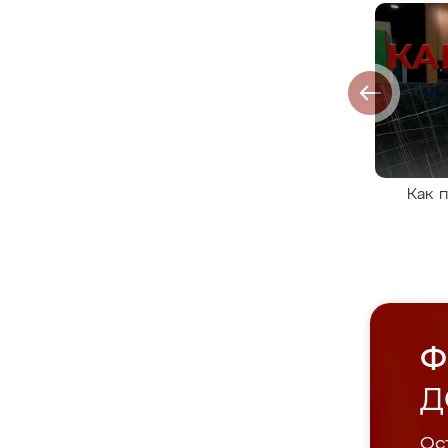
Как 
Ф
Д
Ост