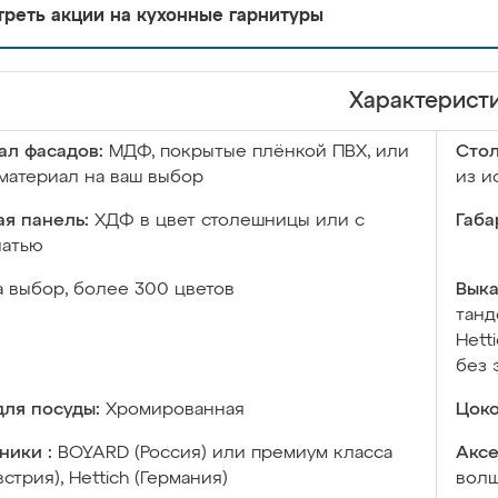
реть акции на кухонные гарнитуры
Характерист
ал фасадов:
МДФ, покрытые плёнкой ПВХ, или
Сто
материал на ваш выбор
из и
я панель:
ХДФ в цвет столешницы или с
Габа
чатью
а выбор, более 300 цветов
Выка
танд
Hett
без 
ля посуды:
Хромированная
Цоко
ники :
BOYARD (Россия) или премиум класса
Аксе
встрия), Hettich (Германия)
волш