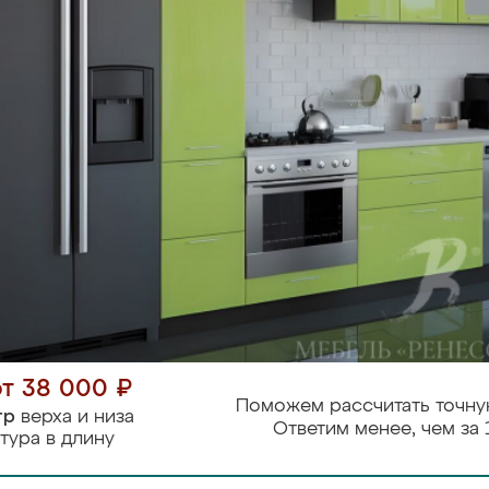
от 38 000 ₽
Поможем рассчитать точну
тр
верха и низа
Ответим менее, чем за 
тура в длину