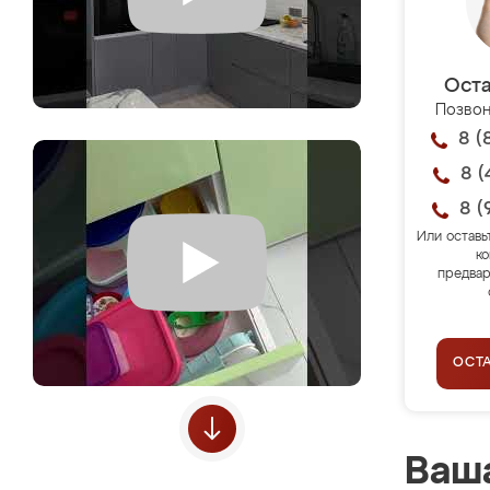
Оста
Позвон
8 (
8 (
8 (
Или оставь
ко
предвар
ОСТ
Ваша