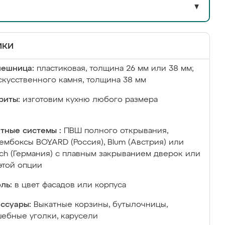
▼
ики
лешница:
пластиковая, толщина 26 мм или 38 мм;
скусственного камня, толщина 38 мм
риты:
изготовим кухню любого размера
тные системы :
ПВШ полного открывания,
ембоксы BOYARD (Россия), Blum (Австрия) или
ich (Германия) с плавным закрыванием дверок или
этой опции
ль:
в цвет фасадов или корпуса
ссуары:
Выкатные корзины, бутылочницы,
ебные уголки, карусели