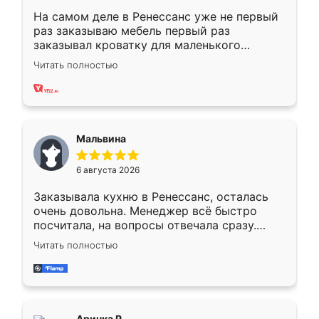
На самом деле в Ренессанс уже не первый
раз заказываю мебель первый раз
заказывал кроватку для маленького
ребёнка при его рождении ,во второй раз
Читать полностью
заказал шкаф-купе. По качеству очень
хорошее сборка достаточно быстрая,
также адекватные цены. До этого
сравнивал с разными конкурентами в этом
сегменте ,выбор у конкурентов куда
Мальвина
меньше, здесь же он более разнообразный.
Мне нравится ,если что-то потребуется из
6 августа 2026
мебели буду заказывать только здесь.
Заказывала кухню в Ренессанс, осталась
очень довольна. Менеджер всё быстро
посчитала, на вопросы отвечала сразу.
Замерщик приехал в субботу, подошёл к
Читать полностью
делу со всей ответственностью. Собрали
за день, ребята работали аккуратно, даже
пыли почти не было. Качество отличное,
ящики ходят плавно, ничего не скрипит.
Всё подошло как влитое.
Аринка Р.