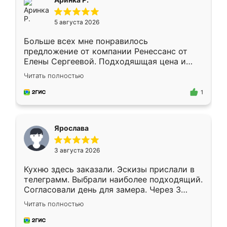
5 августа 2026
Больше всех мне понравилось
предложение от компании Ренессанс от
Елены Сергеевой. Подходяшщая цена и
короткие сроки изготовления. Приехавший
Читать полностью
для замера сотрудник Владислав
предложил по моему эскизу самый
1
подходящий вариант шкафа. Немного его
видоизменил, получилось даже лучше, чем
я хотела.
Ярослава
3 августа 2026
Кухню здесь заказали. Эскизы прислали в
телеграмм. Выбрали наиболее подходящий.
Согласовали день для замера. Через 3
недели кухня была уже готова. Остались
Читать полностью
довольны работой. Спасибо Ренессанс
мебель за качественную работу!