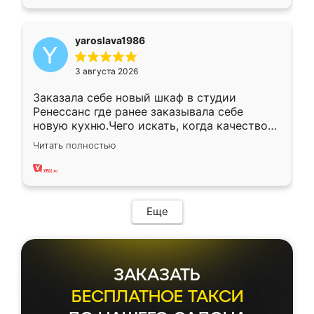
yaroslava1986
3 августа 2026
Заказала себе новый шкаф в студии
Ренессанс где ранее заказывала себе
новую кухню.Чего искать, когда качеством
вполне довольна. Служит кухня уже почти
Читать полностью
два года, нареканий нет.
Еще
ЗАКАЗАТЬ
БЕСПЛАТНОЕ ТАКСИ