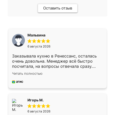
Оставить отзыв
Мальвина
6 августа 2026
Заказывала кухню в Ренессанс, осталась
очень довольна. Менеджер всё быстро
посчитала, на вопросы отвечала сразу.
Замерщик приехал в субботу, подошёл к
Читать полностью
делу со всей ответственностью. Собрали
за день, ребята работали аккуратно, даже
пыли почти не было. Качество отличное,
ящики ходят плавно, ничего не скрипит.
Всё подошло как влитое.
Игорь М.
6 августа 2026