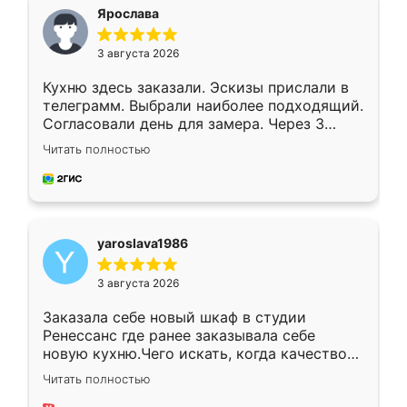
я хотела.
Ярослава
3 августа 2026
Кухню здесь заказали. Эскизы прислали в
телеграмм. Выбрали наиболее подходящий.
Согласовали день для замера. Через 3
недели кухня была уже готова. Остались
Читать полностью
довольны работой. Спасибо Ренессанс
мебель за качественную работу!
yaroslava1986
3 августа 2026
Заказала себе новый шкаф в студии
Ренессанс где ранее заказывала себе
новую кухню.Чего искать, когда качеством
вполне довольна. Служит кухня уже почти
Читать полностью
два года, нареканий нет.