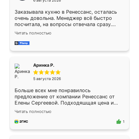
6 августа 2026
мебели буду заказывать только здесь.
Заказывала кухню в Ренессанс, осталась
очень довольна. Менеджер всё быстро
посчитала, на вопросы отвечала сразу.
Замерщик приехал в субботу, подошёл к
Читать полностью
делу со всей ответственностью. Собрали
за день, ребята работали аккуратно, даже
пыли почти не было. Качество отличное,
ящики ходят плавно, ничего не скрипит.
Всё подошло как влитое.
Аринка Р.
5 августа 2026
Больше всех мне понравилось
предложение от компании Ренессанс от
Елены Сергеевой. Подходяшщая цена и
короткие сроки изготовления. Приехавший
Читать полностью
для замера сотрудник Владислав
предложил по моему эскизу самый
1
подходящий вариант шкафа. Немного его
видоизменил, получилось даже лучше, чем