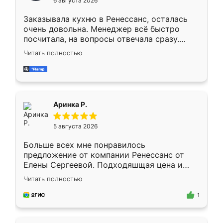
6 августа 2026
мебели буду заказывать только здесь.
Заказывала кухню в Ренессанс, осталась
очень довольна. Менеджер всё быстро
посчитала, на вопросы отвечала сразу.
Замерщик приехал в субботу, подошёл к
Читать полностью
делу со всей ответственностью. Собрали
за день, ребята работали аккуратно, даже
пыли почти не было. Качество отличное,
ящики ходят плавно, ничего не скрипит.
Всё подошло как влитое.
Аринка Р.
5 августа 2026
Больше всех мне понравилось
предложение от компании Ренессанс от
Елены Сергеевой. Подходяшщая цена и
короткие сроки изготовления. Приехавший
Читать полностью
для замера сотрудник Владислав
предложил по моему эскизу самый
1
подходящий вариант шкафа. Немного его
видоизменил, получилось даже лучше, чем