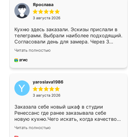
я хотела.
Ярослава
3 августа 2026
Кухню здесь заказали. Эскизы прислали в
телеграмм. Выбрали наиболее подходящий.
Согласовали день для замера. Через 3
недели кухня была уже готова. Остались
Читать полностью
довольны работой. Спасибо Ренессанс
мебель за качественную работу!
yaroslava1986
3 августа 2026
Заказала себе новый шкаф в студии
Ренессанс где ранее заказывала себе
новую кухню.Чего искать, когда качеством
вполне довольна. Служит кухня уже почти
Читать полностью
два года, нареканий нет.