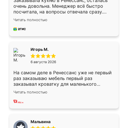
Заказывала кухню в Ренессанс, осталась
очень довольна. Менеджер всё быстро
посчитала, на вопросы отвечала сразу.
Замерщик приехал в субботу, подошёл к
Читать полностью
делу со всей ответственностью. Собрали
за день, ребята работали аккуратно, даже
пыли почти не было. Качество отличное,
ящики ходят плавно, ничего не скрипит.
Всё подошло как влитое.
Игорь М.
6 августа 2026
На самом деле в Ренессанс уже не первый
раз заказываю мебель первый раз
заказывал кроватку для маленького
ребёнка при его рождении ,во второй раз
Читать полностью
заказал шкаф-купе. По качеству очень
хорошее сборка достаточно быстрая,
также адекватные цены. До этого
сравнивал с разными конкурентами в этом
сегменте ,выбор у конкурентов куда
Мальвина
меньше, здесь же он более разнообразный.