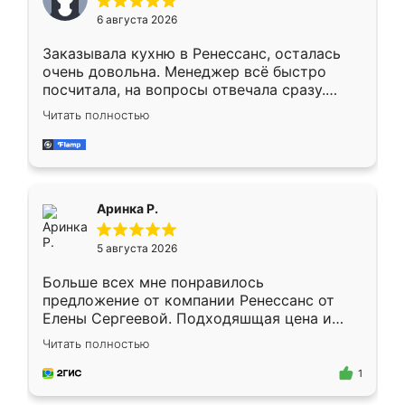
Мне нравится ,если что-то потребуется из
6 августа 2026
мебели буду заказывать только здесь.
Заказывала кухню в Ренессанс, осталась
очень довольна. Менеджер всё быстро
посчитала, на вопросы отвечала сразу.
Замерщик приехал в субботу, подошёл к
Читать полностью
делу со всей ответственностью. Собрали
за день, ребята работали аккуратно, даже
пыли почти не было. Качество отличное,
ящики ходят плавно, ничего не скрипит.
Всё подошло как влитое.
Аринка Р.
5 августа 2026
Больше всех мне понравилось
предложение от компании Ренессанс от
Елены Сергеевой. Подходяшщая цена и
короткие сроки изготовления. Приехавший
Читать полностью
для замера сотрудник Владислав
предложил по моему эскизу самый
1
подходящий вариант шкафа. Немного его