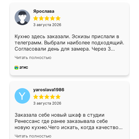
видоизменил, получилось даже лучше, чем
я хотела.
Ярослава
3 августа 2026
Кухню здесь заказали. Эскизы прислали в
телеграмм. Выбрали наиболее подходящий.
Согласовали день для замера. Через 3
недели кухня была уже готова. Остались
Читать полностью
довольны работой. Спасибо Ренессанс
мебель за качественную работу!
yaroslava1986
3 августа 2026
Заказала себе новый шкаф в студии
Ренессанс где ранее заказывала себе
новую кухню.Чего искать, когда качеством
вполне довольна. Служит кухня уже почти
Читать полностью