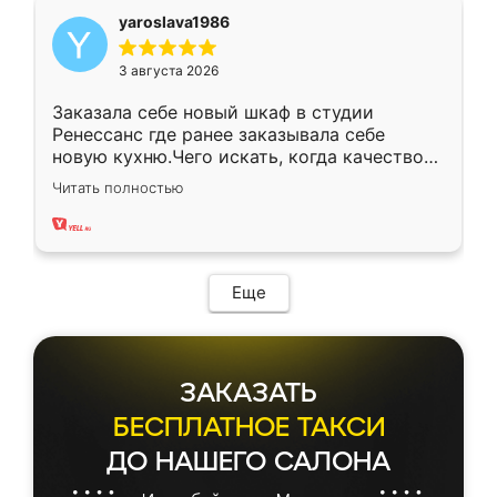
yaroslava1986
3 августа 2026
Заказала себе новый шкаф в студии
Ренессанс где ранее заказывала себе
новую кухню.Чего искать, когда качеством
вполне довольна. Служит кухня уже почти
Читать полностью
два года, нареканий нет.
Еще
ЗАКАЗАТЬ
БЕСПЛАТНОЕ ТАКСИ
ДО НАШЕГО САЛОНА