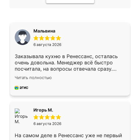
Мальвина
6 августа 2026
Заказывала кухню в Ренессанс, осталась
очень довольна. Менеджер всё быстро
посчитала, на вопросы отвечала сразу.
Замерщик приехал в субботу, подошёл к
Читать полностью
делу со всей ответственностью. Собрали
за день, ребята работали аккуратно, даже
пыли почти не было. Качество отличное,
ящики ходят плавно, ничего не скрипит.
Всё подошло как влитое.
Игорь М.
6 августа 2026
На самом деле в Ренессанс уже не первый