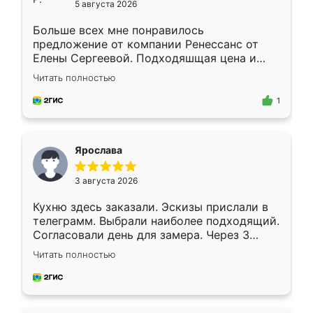
5 августа 2026
Больше всех мне понравилось
предложение от компании Ренессанс от
Елены Сергеевой. Подходяшщая цена и
короткие сроки изготовления. Приехавший
Читать полностью
для замера сотрудник Владислав
предложил по моему эскизу самый
1
подходящий вариант шкафа. Немного его
видоизменил, получилось даже лучше, чем
я хотела.
Ярослава
3 августа 2026
Кухню здесь заказали. Эскизы прислали в
телеграмм. Выбрали наиболее подходящий.
Согласовали день для замера. Через 3
недели кухня была уже готова. Остались
Читать полностью
довольны работой. Спасибо Ренессанс
мебель за качественную работу!