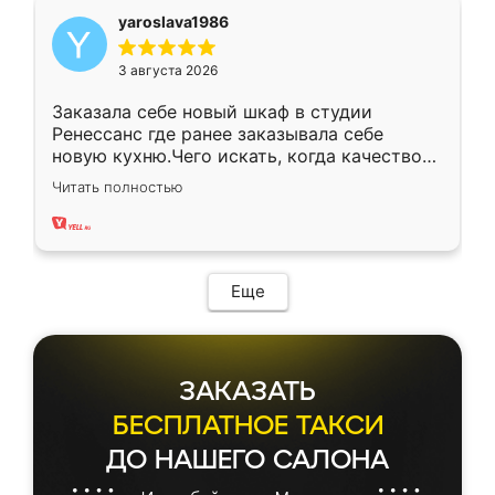
yaroslava1986
3 августа 2026
Заказала себе новый шкаф в студии
Ренессанс где ранее заказывала себе
новую кухню.Чего искать, когда качеством
вполне довольна. Служит кухня уже почти
Читать полностью
два года, нареканий нет.
Еще
ЗАКАЗАТЬ
БЕСПЛАТНОЕ ТАКСИ
ДО НАШЕГО САЛОНА