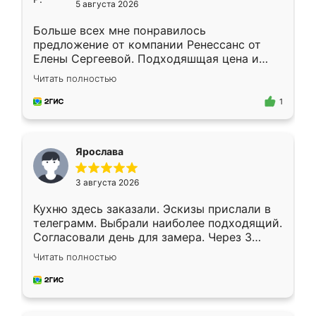
5 августа 2026
Больше всех мне понравилось
предложение от компании Ренессанс от
Елены Сергеевой. Подходяшщая цена и
короткие сроки изготовления. Приехавший
Читать полностью
для замера сотрудник Владислав
предложил по моему эскизу самый
1
подходящий вариант шкафа. Немного его
видоизменил, получилось даже лучше, чем
я хотела.
Ярослава
3 августа 2026
Кухню здесь заказали. Эскизы прислали в
телеграмм. Выбрали наиболее подходящий.
Согласовали день для замера. Через 3
недели кухня была уже готова. Остались
Читать полностью
довольны работой. Спасибо Ренессанс
мебель за качественную работу!