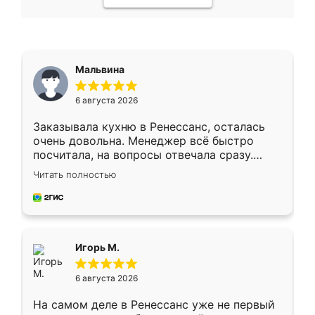
Мальвина
6 августа 2026
Заказывала кухню в Ренессанс, осталась
очень довольна. Менеджер всё быстро
посчитала, на вопросы отвечала сразу.
Замерщик приехал в субботу, подошёл к
Читать полностью
делу со всей ответственностью. Собрали
за день, ребята работали аккуратно, даже
пыли почти не было. Качество отличное,
ящики ходят плавно, ничего не скрипит.
Всё подошло как влитое.
Игорь М.
6 августа 2026
На самом деле в Ренессанс уже не первый