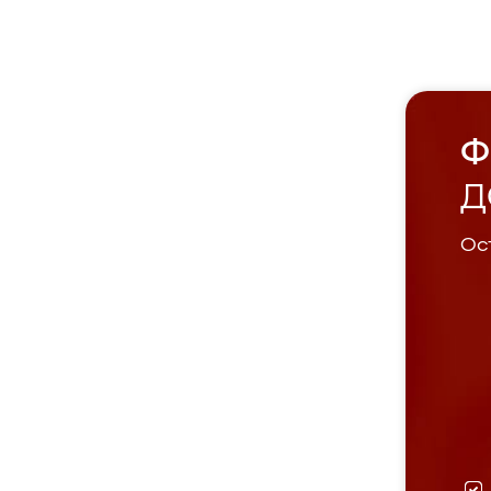
Ф
Д
Ост