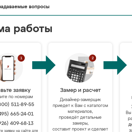
задаваемые вопросы
ма работы
вьте заявку
Замер и расчет
ите по номерам
Дизайнер-замерщик
800) 511-89-55
приедет к Вам с каталогом
материалов,
Вы
495) 665-24-01
проведёт детальные
р
926) 409-68-13
замеры,
д
составит проект и сделает
з
те заявку на сайте для