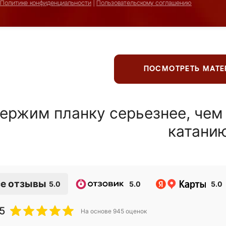
Политике конфиденциальности
|
Пользовательскому соглашению
ПОСМОТРЕТЬ МАТ
ержим планку серьезнее, чем
катани
е отзывы
5.0
5.0
5.0
5
На основе
945
оценок