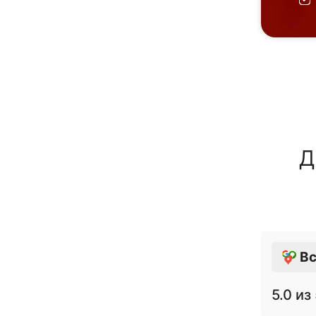
Д
Вс
5.0
из 