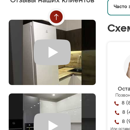
Отзывы наших клиентов
Часто 
Схе
Оста
Позвон
8 (
8 (
8 (
Или оставь