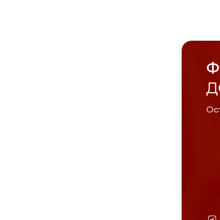
Ф
Д
Ост