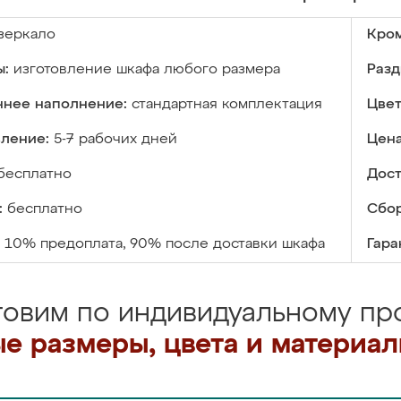
зеркало
Кром
ы:
изготовление шкафа любого размера
Разд
ннее наполнение:
стандартная комплектация
Цвет
вление:
5-7 рабочих дней
Цена
бесплатно
Дост
:
бесплатно
Сбор
10% предоплата, 90% после доставки шкафа
Гара
товим по индивидуальному про
е размеры, цвета и материа