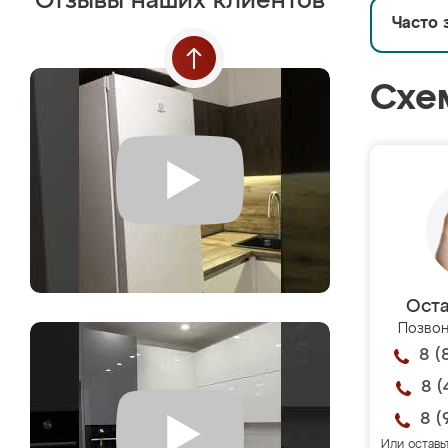
Отзывы наших клиентов
Часто 
Схе
Оста
Позвон
8 (
8 (
8 (
Или оставь