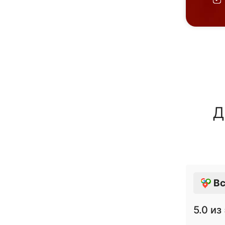
Д
Вс
5.0
из 