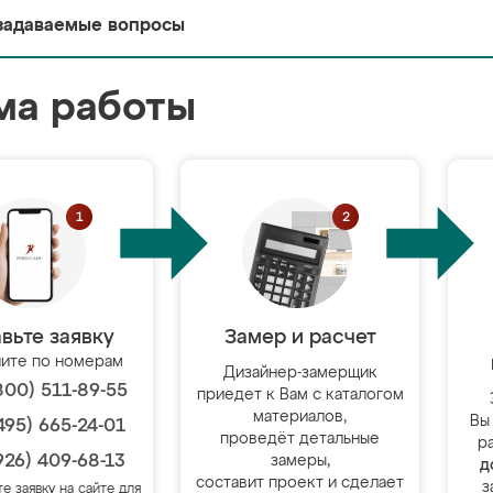
задаваемые вопросы
ма работы
вьте заявку
Замер и расчет
ите по номерам
Дизайнер-замерщик
800) 511-89-55
приедет к Вам с каталогом
материалов,
Вы
495) 665-24-01
проведёт детальные
р
926) 409-68-13
замеры,
д
составит проект и сделает
з
те заявку на сайте для