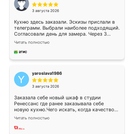
3 августа 2026
Кухню здесь заказали. Эскизы прислали в
телеграмм. Выбрали наиболее подходящий.
Согласовали день для замера. Через 3
недели кухня была уже готова. Остались
Читать полностью
довольны работой. Спасибо Ренессанс
мебель за качественную работу!
yaroslava1986
3 августа 2026
Заказала себе новый шкаф в студии
Ренессанс где ранее заказывала себе
новую кухню.Чего искать, когда качеством
вполне довольна. Служит кухня уже почти
Читать полностью
два года, нареканий нет.