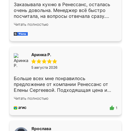
Заказывала кухню в Ренессанс, осталась
очень довольна. Менеджер всё быстро
посчитала, на вопросы отвечала сразу.
Замерщик приехал в субботу, подошёл к
Читать полностью
делу со всей ответственностью. Собрали
за день, ребята работали аккуратно, даже
пыли почти не было. Качество отличное,
ящики ходят плавно, ничего не скрипит.
Всё подошло как влитое.
Аринка Р.
5 августа 2026
Больше всех мне понравилось
предложение от компании Ренессанс от
Елены Сергеевой. Подходяшщая цена и
короткие сроки изготовления. Приехавший
Читать полностью
для замера сотрудник Владислав
предложил по моему эскизу самый
1
подходящий вариант шкафа. Немного его
видоизменил, получилось даже лучше, чем
я хотела.
Ярослава