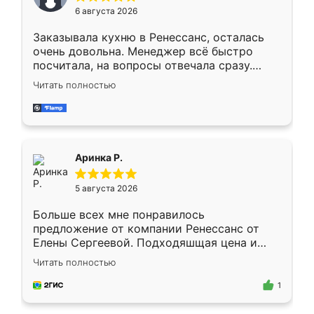
Мне нравится ,если что-то потребуется из
6 августа 2026
мебели буду заказывать только здесь.
Заказывала кухню в Ренессанс, осталась
очень довольна. Менеджер всё быстро
посчитала, на вопросы отвечала сразу.
Замерщик приехал в субботу, подошёл к
Читать полностью
делу со всей ответственностью. Собрали
за день, ребята работали аккуратно, даже
пыли почти не было. Качество отличное,
ящики ходят плавно, ничего не скрипит.
Всё подошло как влитое.
Аринка Р.
5 августа 2026
Больше всех мне понравилось
предложение от компании Ренессанс от
Елены Сергеевой. Подходяшщая цена и
короткие сроки изготовления. Приехавший
Читать полностью
для замера сотрудник Владислав
предложил по моему эскизу самый
1
подходящий вариант шкафа. Немного его
видоизменил, получилось даже лучше, чем