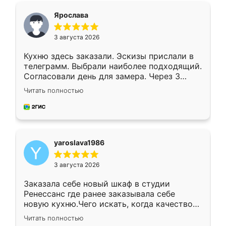
я хотела.
Ярослава
3 августа 2026
Кухню здесь заказали. Эскизы прислали в
телеграмм. Выбрали наиболее подходящий.
Согласовали день для замера. Через 3
недели кухня была уже готова. Остались
Читать полностью
довольны работой. Спасибо Ренессанс
мебель за качественную работу!
yaroslava1986
3 августа 2026
Заказала себе новый шкаф в студии
Ренессанс где ранее заказывала себе
новую кухню.Чего искать, когда качеством
вполне довольна. Служит кухня уже почти
Читать полностью
два года, нареканий нет.