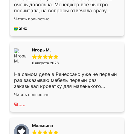
очень довольна. Менеджер всё быстро
посчитала, на вопросы отвечала сразу.
Замерщик приехал в субботу, подошёл к
Читать полностью
делу со всей ответственностью. Собрали
за день, ребята работали аккуратно, даже
пыли почти не было. Качество отличное,
ящики ходят плавно, ничего не скрипит.
Всё подошло как влитое.
Игорь М.
6 августа 2026
На самом деле в Ренессанс уже не первый
раз заказываю мебель первый раз
заказывал кроватку для маленького
ребёнка при его рождении ,во второй раз
Читать полностью
заказал шкаф-купе. По качеству очень
хорошее сборка достаточно быстрая,
также адекватные цены. До этого
сравнивал с разными конкурентами в этом
сегменте ,выбор у конкурентов куда
Мальвина
меньше, здесь же он более разнообразный.