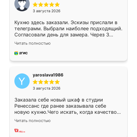
3 августа 2026
Кухню здесь заказали. Эскизы прислали в
телеграмм. Выбрали наиболее подходящий.
Согласовали день для замера. Через 3
недели кухня была уже готова. Остались
Читать полностью
довольны работой. Спасибо Ренессанс
мебель за качественную работу!
yaroslava1986
3 августа 2026
Заказала себе новый шкаф в студии
Ренессанс где ранее заказывала себе
новую кухню.Чего искать, когда качеством
вполне довольна. Служит кухня уже почти
Читать полностью
два года, нареканий нет.