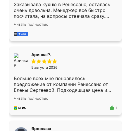
Заказывала кухню в Ренессанс, осталась
очень довольна. Менеджер всё быстро
посчитала, на вопросы отвечала сразу.
Замерщик приехал в субботу, подошёл к
Читать полностью
делу со всей ответственностью. Собрали
за день, ребята работали аккуратно, даже
пыли почти не было. Качество отличное,
ящики ходят плавно, ничего не скрипит.
Всё подошло как влитое.
Аринка Р.
5 августа 2026
Больше всех мне понравилось
предложение от компании Ренессанс от
Елены Сергеевой. Подходяшщая цена и
короткие сроки изготовления. Приехавший
Читать полностью
для замера сотрудник Владислав
предложил по моему эскизу самый
1
подходящий вариант шкафа. Немного его
видоизменил, получилось даже лучше, чем
я хотела.
Ярослава